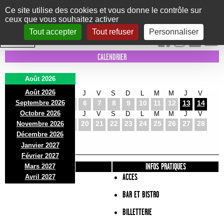
Panneau de gestion des cookies
Ce site utilise des cookies et vous donne le contrôle sur
ceux que vous souhaitez activer
Le Marni
CONCERTS
DANSE/CIRQUE
THÉÂTRE
KIDS
EXPOS
EVENTS
Tout accepter
Tout refuser
Personnaliser
INTRA MUROS
CALENDRIER
Août 2026
Août 2026
S
D
L
M
M
J
V
S
D
L
M
M
J
V
Septembre 2026
1
2
3
4
5
6
7
8
9
10
11
12
13
14
Octobre 2026
S
D
L
M
M
J
V
S
D
L
M
M
J
V
15
16
17
18
19
20
21
22
23
24
25
26
27
28
Novembre 2026
S
D
L
Décembre 2026
29
30
31
Janvier 2027
Février 2027
PRÉSENTATION
INFOS PRATIQUES
Mars 2027
ACCES
Avril 2027
BAR ET BISTRO
BILLETTERIE