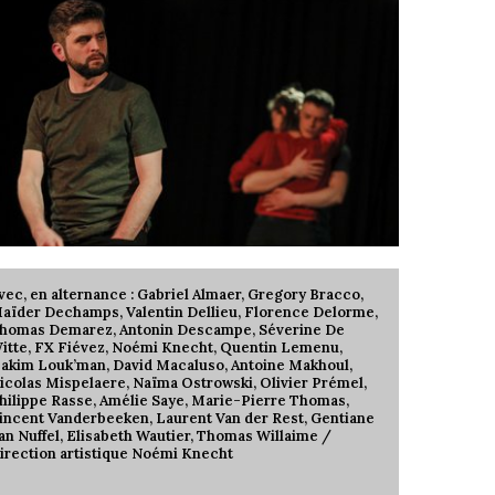
vec, en alternance : Gabriel Almaer, Gregory Bracco,
aïder Dechamps, Valentin Dellieu, Florence Delorme,
homas Demarez, Antonin Descampe, Séverine De
itte, FX Fiévez, Noémi Knecht, Quentin Lemenu,
akim Louk’man, David Macaluso, Antoine Makhoul,
icolas Mispelaere, Naïma Ostrowski, Olivier Prémel,
hilippe Rasse, Amélie Saye, Marie-Pierre Thomas,
incent Vanderbeeken, Laurent Van der Rest, Gentiane
an Nuffel, Elisabeth Wautier, Thomas Willaime /
irection artistique Noémi Knecht