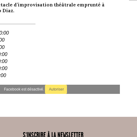
tacle d’improvisation théâtrale emprunté à
 Diaz.
20:00
:00
:00
0:00
0:00
0:00
:00
Facebook est désactivé.
Autoriser
S'INSCRIRE À LA NEWSLETTER