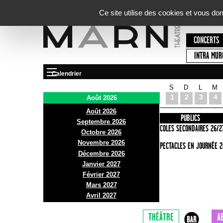
Panneau de gestion des cookies
Ce site utilise des cookies et vous do
CONCERTS
INTRA MUR
Calendrier
S
D
L
M
Le Marni
1
2
3
4
Août 2026
Août 2026
PRÉSENTATION
INFOS PRATIQUES
PUBLICS
Septembre 2026
ACCES
ECOLES SECONDAIRES 26/2
Octobre 2026
Novembre 2026
BAR ET BISTRO
SPECTACLES EN JOURNÉE 2
Décembre 2026
BILLETTERIE
Janvier 2027
Février 2027
Mars 2027
Avril 2027
THÉÂTRE
A