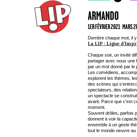
ARMANDO
1ER FÉVRIER 2021 MARS 
Derrière chaque mot, il y
La LIP : Ligue d’Imp
Chaque soir, un invité di
partager avec nous une h
par un mot donné par le 
Les comédiens, accompa
explorent les thèmes, le
des scènes qui s’entreco
spectateurs, des relatio
un spectacle se construit
avant. Parce que c’est c
moment.
Souvent drôles, parfois p
donnent à voir la capacit
ensemble à un geste théât
tout le monde oeuvre au 