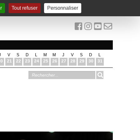
r
Tout refuser
Personnaliser
J
V
S
D
L
M
M
J
V
S
D
L
20
21
22
23
24
25
26
27
28
29
30
31