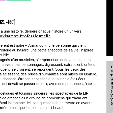
2021
• (60')
 a une histoire, derrière chaque histoire un univers.
rovisation Professionnelle
fférent est notre « Armando », une personne qui vient
istoire au hasard, une petite anecdote de sa vie, inspirée
public.
gnés d’un musicien, s’emparent de cette anecdote, en
s univers, les personnages, digressent, extrapolent, créent
A
upent, se croisent, se répondent. Sous les yeux des
M
ns se tissent, des bribes d’humanités sont mises en lumière,
T
, donnant l’étrange sensation que tout cela était écrit
W
H
e qui devait se passer ce soir, avec ces personnes, à ce
N
P
oétiques et toujours sincères, les spectacles de la LIP
V
é de création d’un groupe de comédiens qui travaillent
V
ral instantané. Ici, pas question de se mettre en avant :
D
même but, que le spectacle soit beau !