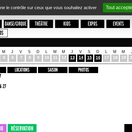
nne le contrôle sur ceux que vous souhaitez activer
Tout accepte
DANSE/CIRQUE
THÉÂTRE
KIDS
EXPOS
EVENTS
OS
M
J
V
S
D
L
M
M
J
V
S
D
L
M
M
5
6
7
8
9
10
11
12
13
14
15
16
17
18
19
LOCATIONS
SAISON
PHOTOS
7
6 27
BO
RÉSERVATION