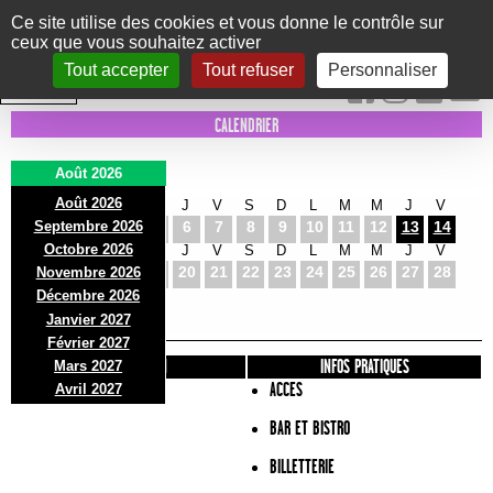
Panneau de gestion des cookies
Ce site utilise des cookies et vous donne le contrôle sur
ceux que vous souhaitez activer
Le Marni
CONCERTS
DANSE/CIRQUE
THÉÂTRE
KIDS
EXPOS
EVENTS
Tout accepter
Tout refuser
Personnaliser
INTRA MUROS
CALENDRIER
Août 2026
Août 2026
S
D
L
M
M
J
V
S
D
L
M
M
J
V
Septembre 2026
1
2
3
4
5
6
7
8
9
10
11
12
13
14
Octobre 2026
S
D
L
M
M
J
V
S
D
L
M
M
J
V
15
16
17
18
19
20
21
22
23
24
25
26
27
28
Novembre 2026
S
D
L
Décembre 2026
29
30
31
Janvier 2027
Février 2027
PRÉSENTATION
INFOS PRATIQUES
Mars 2027
ACCES
Avril 2027
BAR ET BISTRO
BILLETTERIE