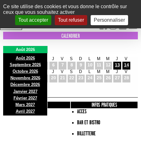
Panneau de gestion des cookies
Ce site utilise des cookies et vous donne le contrôle sur
ceux que vous souhaitez activer
Le Marni
CONCERTS
DANSE/CIRQUE
THÉÂTRE
KIDS
EXPOS
EVENTS
Tout accepter
Tout refuser
Personnaliser
INTRA MUROS
CALENDRIER
Août 2026
Août 2026
S
D
L
M
M
J
V
S
D
L
M
M
J
V
Septembre 2026
1
2
3
4
5
6
7
8
9
10
11
12
13
14
Octobre 2026
S
D
L
M
M
J
V
S
D
L
M
M
J
V
15
16
17
18
19
20
21
22
23
24
25
26
27
28
Novembre 2026
S
D
L
Décembre 2026
29
30
31
Janvier 2027
Février 2027
PRÉSENTATION
INFOS PRATIQUES
Mars 2027
ACCES
Avril 2027
BAR ET BISTRO
BILLETTERIE