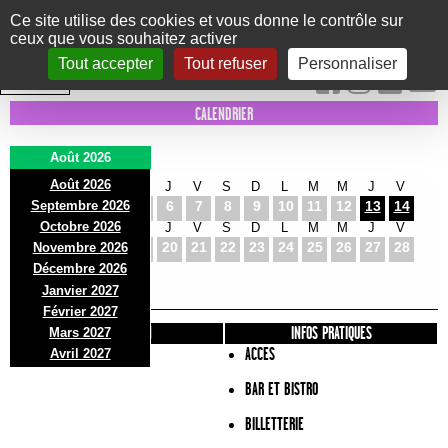
Panneau de gestion des cookies
Ce site utilise des cookies et vous donne le contrôle sur
ceux que vous souhaitez activer
Le Marni
CONCERTS
DANSE/CIRQUE
THÉÂTRE
KIDS
EXPOS
EVENTS
Tout accepter
Tout refuser
Personnaliser
INTRA MUROS
CALENDRIER
Août 2026
Août 2026
S
D
L
M
M
J
V
S
D
L
M
M
J
V
Septembre 2026
1
2
3
4
5
6
7
8
9
10
11
12
13
14
Octobre 2026
S
D
L
M
M
J
V
S
D
L
M
M
J
V
15
16
17
18
19
20
21
22
23
24
25
26
27
28
Novembre 2026
S
D
L
Décembre 2026
29
30
31
Janvier 2027
Février 2027
PRÉSENTATION
INFOS PRATIQUES
Mars 2027
ACCES
Avril 2027
BAR ET BISTRO
BILLETTERIE