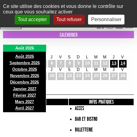
Panneau de gestion des cookies
Ce site utilise des cookies et vous donne le contrôle sur
ceux que vous souhaitez activer
Le Marni
CONCERTS
DANSE/CIRQUE
THÉÂTRE
KIDS
EXPOS
EVENTS
Tout accepter
Tout refuser
Personnaliser
INTRA MUROS
CALENDRIER
Août 2026
Août 2026
S
D
L
M
M
J
V
S
D
L
M
M
J
V
Septembre 2026
1
2
3
4
5
6
7
8
9
10
11
12
13
14
Octobre 2026
S
D
L
M
M
J
V
S
D
L
M
M
J
V
15
16
17
18
19
20
21
22
23
24
25
26
27
28
Novembre 2026
S
D
L
Décembre 2026
29
30
31
Janvier 2027
Février 2027
PRÉSENTATION
INFOS PRATIQUES
Mars 2027
ACCES
Avril 2027
BAR ET BISTRO
BILLETTERIE