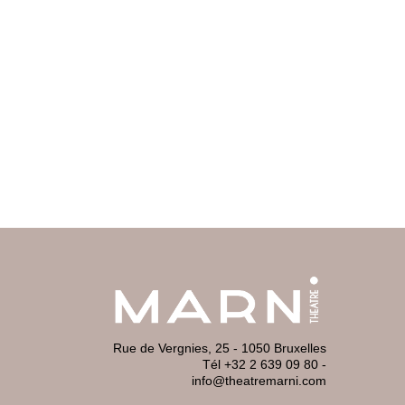
Rue de Vergnies, 25 - 1050 Bruxelles
Tél +32 2 639 09 80
-
info@theatremarni.com