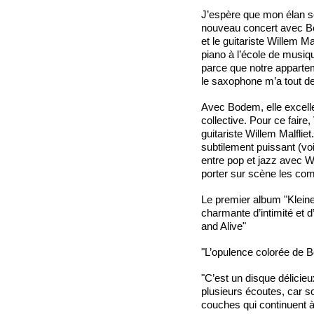
J’espère que mon élan s
nouveau concert avec Bo
et le guitariste Willem Ma
piano à l’école de musiqu
parce que notre appartem
le saxophone m’a tout de
Avec Bodem, elle excelle 
collective. Pour ce faire
guitariste Willem Malflie
subtilement puissant (voi
entre pop et jazz avec W
porter sur scène les com
Le premier album "Klein
charmante d’intimité et 
and Alive"
"L’opulence colorée d
"C’est un disque délicie
plusieurs écoutes, car s
couches qui continuent 