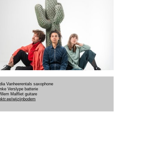
dia Vanheerentals saxophone
nke Verslype batterie
illem Malfliet guitare
inktr.ee/wijzijnbodem