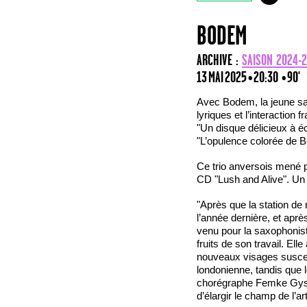
BODEM
ARCHIVE :
SAISON 2024-
13 MAI 2025 • 20:30
• 90'
Avec Bodem, la jeune sa
lyriques et l’interaction f
"Un disque délicieux à 
"L’opulence colorée d
Ce trio anversois mené 
CD "Lush and Alive". Un 
"Après que la station de
l’année dernière, et apr
venu pour la saxophonist
fruits de son travail. E
nouveaux visages suscep
londonienne, tandis que l
chorégraphe Femke Gysel
d’élargir le champ de l’art