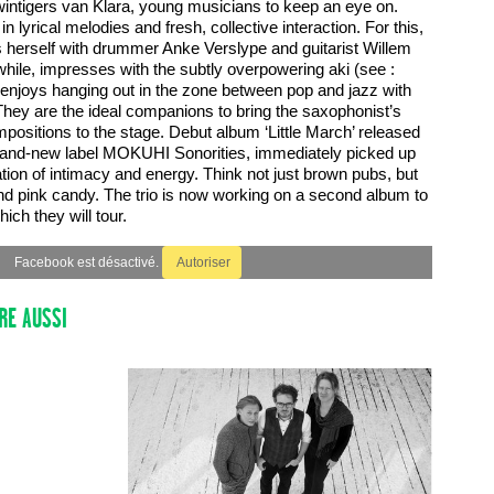
wintigers van Klara, young musicians to keep an eye on.
 lyrical melodies and fresh, collective interaction. For this,
 herself with drummer Anke Verslype and guitarist Willem
while, impresses with the subtly overpowering aki (see :
 enjoys hanging out in the zone between pop and jazz with
hey are the ideal companions to bring the saxophonist’s
mpositions to the stage. Debut album ‘Little March’ released
and-new label MOKUHI Sonorities, immediately picked up
ion of intimacy and energy. Think not just brown pubs, but
pink candy. The trio is now working on a second album to
ich they will tour.
Facebook est désactivé.
Autoriser
RE AUSSI