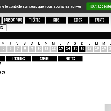
nne le contrôle sur ceux que vous souhaitez activer
Tout accepte
DANSE/CIRQUE
THÉÂTRE
KIDS
EXPOS
EVENTS
OS
M
J
V
S
D
L
M
M
J
V
S
D
L
M
M
5
6
7
8
9
10
11
12
13
14
15
16
17
18
19
LOCATIONS
SAISON
PHOTOS
7
6 27