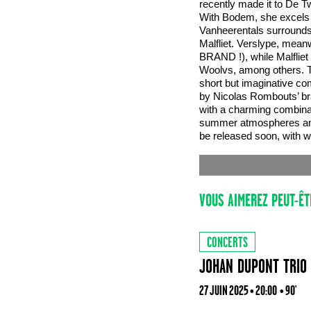
recently made it to De T
With Bodem, she excels in
Vanheerentals surrounds
Malfliet. Verslype, mean
BRAND !), while Malfliet
Woolvs, among others. T
short but imaginative co
by Nicolas Rombouts’ br
with a charming combinat
summer atmospheres and 
be released soon, with wh
VOUS AIMEREZ PEUT-ÊT
CONCERTS
JOHAN DUPONT TRIO
27 JUIN 2025 • 20:00
• 90'