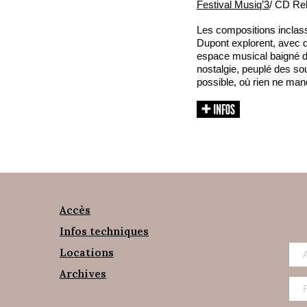
Festival Musiq’3
/ CD Re
Les compositions inclas
Dupont explorent, avec d
espace musical baigné d
nostalgie, peuplé des so
possible, où rien ne man
Accès
Infos techniques
Locations
Archives