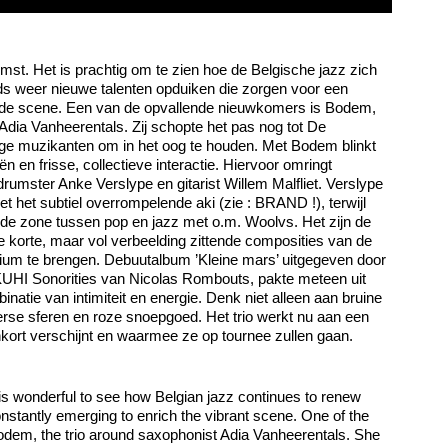
mst. Het is prachtig om te zien hoe de Belgische jazz zich
eds weer nieuwe talenten opduiken die zorgen voor een
ende scene. Een van de opvallende nieuwkomers is Bodem,
 Adia Vanheerentals. Zij schopte het pas nog tot De
onge muzikanten om in het oog te houden. Met Bodem blinkt
ën en frisse, collectieve interactie. Hiervoor omringt
rumster Anke Verslype en gitarist Willem Malfliet. Verslype
t het subtiel overrompelende aki (zie : BRAND !), terwijl
in de zone tussen pop en jazz met o.m. Woolvs. Het zijn de
 korte, maar vol verbeelding zittende composities van de
dium te brengen. Debuutalbum ’Kleine mars’ uitgegeven door
UHI Sonorities van Nicolas Rombouts, pakte meteen uit
atie van intimiteit en energie. Denk niet alleen aan bruine
se sferen en roze snoepgoed. Het trio werkt nu aan een
kort verschijnt en waarmee ze op tournee zullen gaan.
t is wonderful to see how Belgian jazz continues to renew
constantly emerging to enrich the vibrant scene. One of the
odem, the trio around saxophonist Adia Vanheerentals. She