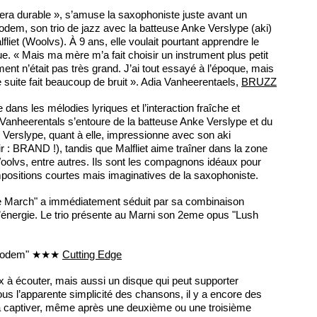
era durable », s’amuse la saxophoniste juste avant un
dem, son trio de jazz avec la batteuse Anke Verslype (aki)
lfliet (Woolvs). À 9 ans, elle voulait pourtant apprendre le
e. « Mais ma mère m’a fait choisir un instrument plus petit
ent n’était pas très grand. J’ai tout essayé à l’époque, mais
 suite fait beaucoup de bruit ». Adia Vanheerentaels,
BRUZZ
dans les mélodies lyriques et l’interaction fraîche et
, Vanheerentals s’entoure de la batteuse Anke Verslype et du
t. Verslype, quant à elle, impressionne avec son aki
r : BRAND !), tandis que Malfliet aime traîner dans la zone
oolvs, entre autres. Ils sont les compagnons idéaux pour
positions courtes mais imaginatives de la saxophoniste.
e March" a immédiatement séduit par sa combinaison
d’énergie. Le trio présente au Marni son 2eme opus "Lush
e Bodem" ★★★
Cutting Edge
ux à écouter, mais aussi un disque qui peut supporter
ous l’apparente simplicité des chansons, il y a encore des
à captiver, même après une deuxième ou une troisième