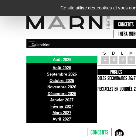
Panneau de gestion des cookies
Ce site utilise des cookies et vous do
CONCERTS
INTRA MUR
Calendrier
S
D
L
M
Le Marni
1
2
3
4
Août 2026
Août 2026
PRÉSENTATION
INFOS PRATIQUES
PUBLICS
Septembre 2026
ACCES
ECOLES SECONDAIRES 26/2
Octobre 2026
Novembre 2026
BAR ET BISTRO
SPECTACLES EN JOURNÉE 2
Décembre 2026
BILLETTERIE
Janvier 2027
Février 2027
Mars 2027
Avril 2027
CONCERTS