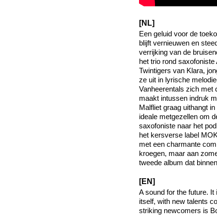
[NL]
Een geluid voor de toeko
blijft vernieuwen en ste
verrijking van de bruis
het trio rond saxofoniste
Twintigers van Klara, j
ze uit in lyrische melodie
Vanheerentals zich met d
maakt intussen indruk me
Malfliet graag uithangt 
ideale metgezellen om de
saxofoniste naar het po
het kersverse label MOK
met een charmante combin
kroegen, maar aan zomer
tweede album dat binnen
[EN]
A sound for the future. I
itself, with new talents 
striking newcomers is B