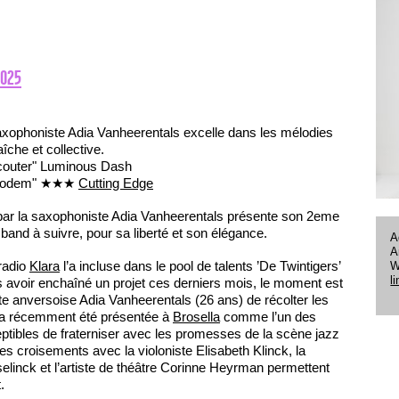
2025
xophoniste Adia Vanheerentals excelle dans les mélodies
raîche et collective.
écouter" Luminous Dash
e Bodem" ★★★
Cutting Edge
par la saxophoniste Adia Vanheerentals présente son 2eme
band à suivre, pour sa liberté et son élégance.
A
A
 radio
Klara
l’a incluse dans le pool de talents ’De Twintigers’
W
l
ès avoir enchaîné un projet ces derniers mois, le moment est
e anversoise Adia Vanheerentals (26 ans) de récolter les
lle a récemment été présentée à
Brosella
comme l’un des
tibles de fraterniser avec les promesses de la scène jazz
es croisements avec la violoniste Elisabeth Klinck, la
inck et l’artiste de théâtre Corinne Heyrman permettent
.