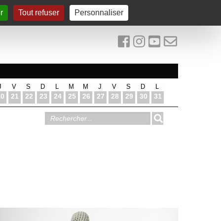
r
Tout refuser
Personnaliser
J
V
S
D
L
M
M
J
V
S
D
L
20
21
22
23
24
25
26
27
28
29
30
31