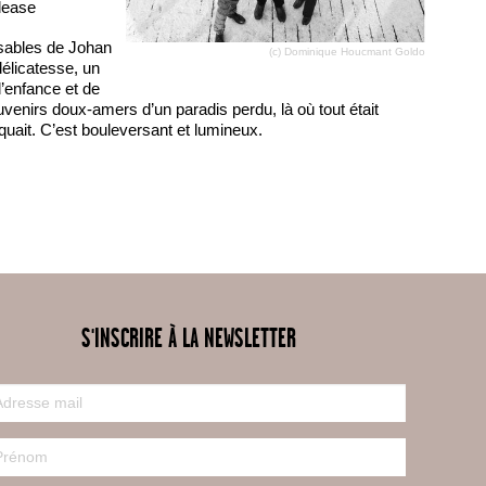
lease
sables de Johan
(c) Dominique Houcmant Goldo
élicatesse, un
’enfance et de
uvenirs doux-amers d’un paradis perdu, là où tout était
quait. C’est bouleversant et lumineux.
S'INSCRIRE À LA NEWSLETTER