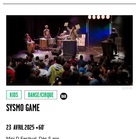
(c) D.R.
KIDS
DANSE/CIRQUE
SYSMO GAME
23 AVRIL 2025
• 60'
Mini D Festival. Dès 5 ans