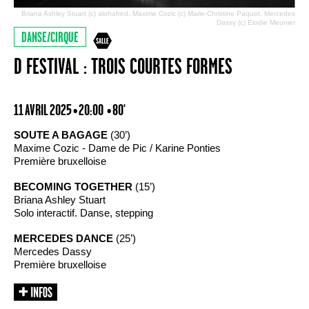
Briana Ashley Stuart (c) alohafred, Maxime Cozic (c) Marie-Christine Paquot, Mercedes
Dassy (c) Elodie Meunier
DANSE/CIRQUE
D FESTIVAL : TROIS COURTES FORMES
11 AVRIL 2025 • 20:00
• 80'
SOUTE A BAGAGE
(30’)
Maxime Cozic - Dame de Pic / Karine Ponties
Première bruxelloise
BECOMING TOGETHER
(15’)
Briana Ashley Stuart
Solo interactif. Danse, stepping
MERCEDES DANCE
(25’)
Mercedes Dassy
Première bruxelloise