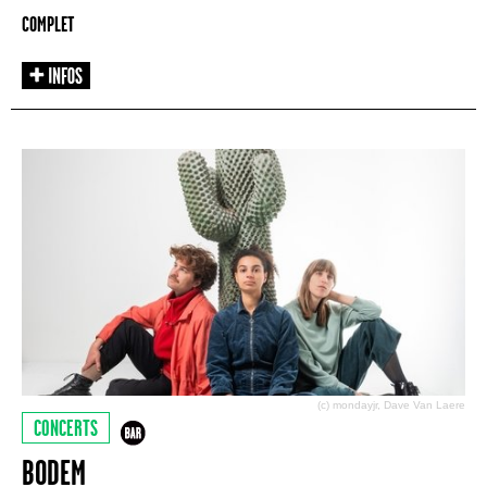
COMPLET
(c) mondayjr, Dave Van Laere
CONCERTS
BODEM