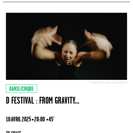
® David Jacobs (Jacowbski)
DANSE/CIRQUE
D FESTIVAL : FROM GRAVITY...
10 AVRIL 2025 • 20:00
• 45'