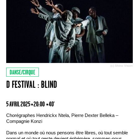
(c) Shino Vision
DANSE/CIRQUE
D FESTIVAL : BLIND
5 AVRIL 2025 • 20:00
• 40'
Chorégraphes Hendrickx Ntela, Pierre Dexter Belleka –
Compagnie Konzi
Dans un monde où nous pensons être libres, où tout semble
normal et où tout geste devient éphémère, sommes-nous