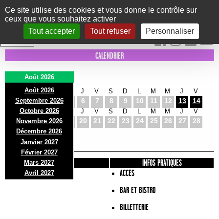
Panneau de gestion des cookies
Ce site utilise des cookies et vous donne le contrôle sur
ceux que vous souhaitez activer
Le Marni
CONCERTS
DANSE/CIRQUE
THÉÂTRE
KIDS
EXPOS
EVENTS
Tout accepter
Tout refuser
Personnaliser
INTRA MUROS
CALENDRIER
Août 2026
Août 2026
S
D
L
M
M
J
V
S
D
L
M
M
J
V
Septembre 2026
1
2
3
4
5
6
7
8
9
10
11
12
13
14
Octobre 2026
S
D
L
M
M
J
V
S
D
L
M
M
J
V
15
16
17
18
19
20
21
22
23
24
25
26
27
28
Novembre 2026
S
D
L
Décembre 2026
29
30
31
Janvier 2027
Février 2027
PRÉSENTATION
INFOS PRATIQUES
Mars 2027
ACCES
Avril 2027
BAR ET BISTRO
BILLETTERIE