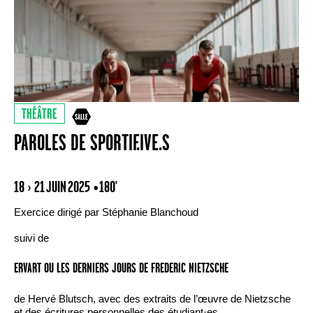
THÉÂTRE
PAROLES DE SPORTIF.IVE.S
18 › 21 JUIN 2025
• 180'
Exercice dirigé par Stéphanie Blanchoud
suivi de
ERVART OU LES DERNIERS JOURS DE FREDERIC NIETZSCHE
de Hervé Blutsch, avec des extraits de l’œuvre de Nietzsche
et des écritures personnelles des étudiant·es