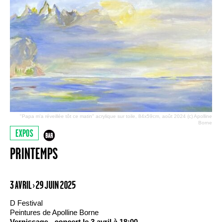
"Papa m'a réveillée tôt ce matin" acrylique sur toile, 84x59cm, août 2024 (c) Apolline
Borne
EXPOS
PRINTEMPS
3 AVRIL › 29 JUIN 2025
D Festival
Peintures de Apolline Borne
Vernissage - concert le 3 avril à 18:00