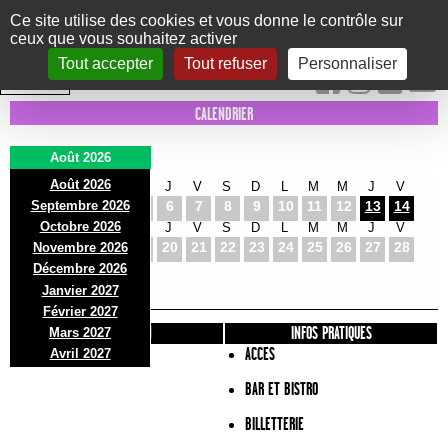
Panneau de gestion des cookies
Ce site utilise des cookies et vous donne le contrôle sur
ceux que vous souhaitez activer
Le Marni
CONCERTS
DANSE/CIRQUE
THÉÂTRE
KIDS
EXPOS
EVENTS
Tout accepter
Tout refuser
Personnaliser
INTRA MUROS
CALENDRIER
Août 2026
Août 2026
S
D
L
M
M
J
V
S
D
L
M
M
J
V
Septembre 2026
1
2
3
4
5
6
7
8
9
10
11
12
13
14
Octobre 2026
S
D
L
M
M
J
V
S
D
L
M
M
J
V
15
16
17
18
19
20
21
22
23
24
25
26
27
28
Novembre 2026
S
D
L
Décembre 2026
29
30
31
Janvier 2027
Février 2027
PRÉSENTATION
INFOS PRATIQUES
Mars 2027
ACCES
Avril 2027
BAR ET BISTRO
BILLETTERIE