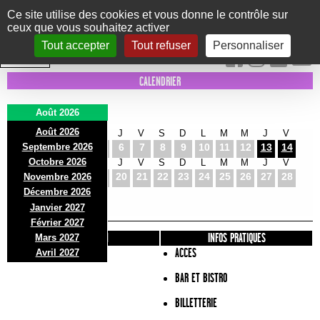
Panneau de gestion des cookies
Ce site utilise des cookies et vous donne le contrôle sur
ceux que vous souhaitez activer
Le Marni
CONCERTS
DANSE/CIRQUE
THÉÂTRE
KIDS
EXPOS
EVENTS
Tout accepter
Tout refuser
Personnaliser
INTRA MUROS
CALENDRIER
Août 2026
Août 2026
S
D
L
M
M
J
V
S
D
L
M
M
J
V
Septembre 2026
1
2
3
4
5
6
7
8
9
10
11
12
13
14
Octobre 2026
S
D
L
M
M
J
V
S
D
L
M
M
J
V
15
16
17
18
19
20
21
22
23
24
25
26
27
28
Novembre 2026
S
D
L
Décembre 2026
29
30
31
Janvier 2027
Février 2027
PRÉSENTATION
INFOS PRATIQUES
Mars 2027
ACCES
Avril 2027
BAR ET BISTRO
BILLETTERIE