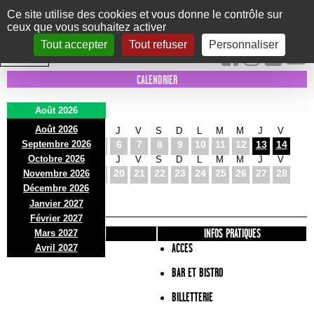
Panneau de gestion des cookies
Ce site utilise des cookies et vous donne le contrôle sur
ceux que vous souhaitez activer
Le Marni
CONCERTS
DANSE/CIRQUE
THÉÂTRE
KIDS
EXPOS
EVENTS
Tout accepter
Tout refuser
Personnaliser
INTRA MUROS
CALENDRIER
Août 2026
Août 2026
S
D
L
M
M
J
V
S
D
L
M
M
J
V
Septembre 2026
1
2
3
4
5
6
7
8
9
10
11
12
13
14
Octobre 2026
S
D
L
M
M
J
V
S
D
L
M
M
J
V
15
16
17
18
19
20
21
22
23
24
25
26
27
28
Novembre 2026
S
D
L
Décembre 2026
29
30
31
Janvier 2027
Février 2027
PRÉSENTATION
INFOS PRATIQUES
Mars 2027
ACCES
Avril 2027
BAR ET BISTRO
BILLETTERIE