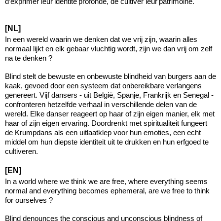
d’exprimer leur identité profonde, de cultiver leur patrimoine.
[NL]
In een wereld waarin we denken dat we vrij zijn, waarin alles
normaal lijkt en elk gebaar vluchtig wordt, zijn we dan vrij om zelf
na te denken ?
Blind stelt de bewuste en onbewuste blindheid van burgers aan de
kaak, gevoed door een systeem dat onbereikbare verlangens
genereert. Vijf dansers - uit België, Spanje, Frankrijk en Senegal -
confronteren hetzelfde verhaal in verschillende delen van de
wereld. Elke danser reageert op haar of zijn eigen manier, elk met
haar of zijn eigen ervaring. Doordrenkt met spiritualiteit fungeert
de Krumpdans als een uitlaatklep voor hun emoties, een echt
middel om hun diepste identiteit uit te drukken en hun erfgoed te
cultiveren.
[EN]
In a world where we think we are free, where everything seems
normal and everything becomes ephemeral, are we free to think
for ourselves ?
Blind denounces the conscious and unconscious blindness of