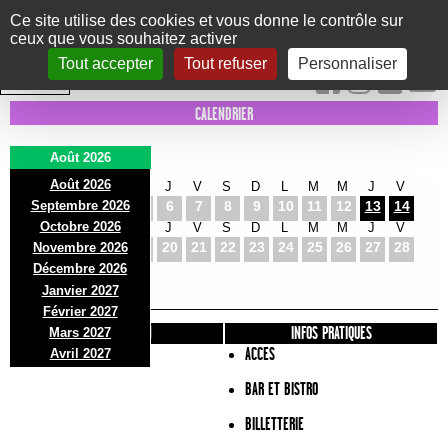
Panneau de gestion des cookies
Ce site utilise des cookies et vous donne le contrôle sur
ceux que vous souhaitez activer
Le Marni
CONCERTS
DANSE/CIRQUE
THÉÂTRE
KIDS
EXPOS
EVENTS
Tout accepter
Tout refuser
Personnaliser
INTRA MUROS
CALENDRIER
Août 2026
Août 2026
S
D
L
M
M
J
V
S
D
L
M
M
J
V
Septembre 2026
1
2
3
4
5
6
7
8
9
10
11
12
13
14
Octobre 2026
S
D
L
M
M
J
V
S
D
L
M
M
J
V
15
16
17
18
19
20
21
22
23
24
25
26
27
28
Novembre 2026
S
D
L
Décembre 2026
29
30
31
Janvier 2027
Février 2027
PRÉSENTATION
INFOS PRATIQUES
Mars 2027
ACCES
Avril 2027
BAR ET BISTRO
BILLETTERIE