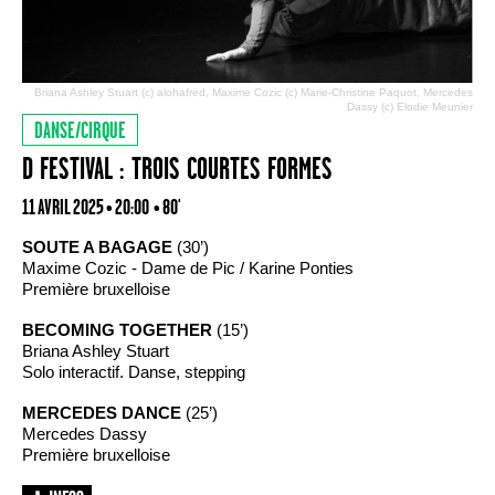
Briana Ashley Stuart (c) alohafred, Maxime Cozic (c) Marie-Christine Paquot, Mercedes
Dassy (c) Elodie Meunier
DANSE/CIRQUE
D FESTIVAL : TROIS COURTES FORMES
11 AVRIL 2025 • 20:00
• 80'
SOUTE A BAGAGE
(30’)
Maxime Cozic - Dame de Pic / Karine Ponties
Première bruxelloise
BECOMING TOGETHER
(15’)
Briana Ashley Stuart
Solo interactif. Danse, stepping
MERCEDES DANCE
(25’)
Mercedes Dassy
Première bruxelloise