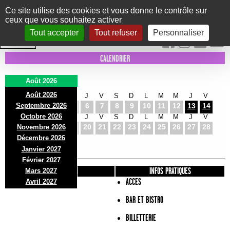
Panneau de gestion des cookies
Ce site utilise des cookies et vous donne le contrôle sur
ceux que vous souhaitez activer
Le Marni
CONCERTS
DANSE/CIRQUE
THÉÂTRE
KIDS
EXPOS
EVENTS
Tout accepter
Tout refuser
Personnaliser
INTRA MUROS
CALENDRIER
Août 2026
Août 2026
S
D
L
M
M
J
V
S
D
L
M
M
J
V
Septembre 2026
1
2
3
4
5
6
7
8
9
10
11
12
13
14
Octobre 2026
S
D
L
M
M
J
V
S
D
L
M
M
J
V
15
16
17
18
19
20
21
22
23
24
25
26
27
28
Novembre 2026
S
D
L
Décembre 2026
29
30
31
Janvier 2027
Février 2027
PRÉSENTATION
INFOS PRATIQUES
Mars 2027
ACCES
Avril 2027
BAR ET BISTRO
BILLETTERIE