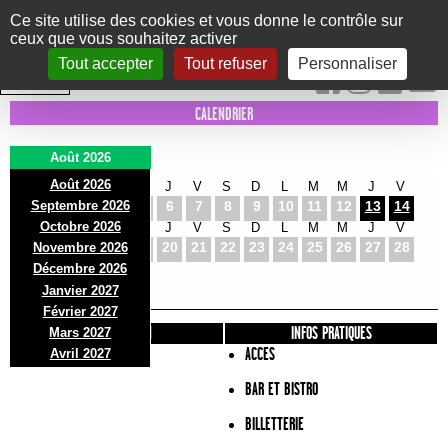
Panneau de gestion des cookies
Ce site utilise des cookies et vous donne le contrôle sur
ceux que vous souhaitez activer
Le Marni
CONCERTS
DANSE/CIRQUE
THÉÂTRE
KIDS
EXPOS
EVENTS
Tout accepter
Tout refuser
Personnaliser
INTRA MUROS
CALENDRIER
Août 2026
Août 2026
S
D
L
M
M
J
V
S
D
L
M
M
J
V
Septembre 2026
1
2
3
4
5
6
7
8
9
10
11
12
13
14
Octobre 2026
S
D
L
M
M
J
V
S
D
L
M
M
J
V
15
16
17
18
19
20
21
22
23
24
25
26
27
28
Novembre 2026
S
D
L
Décembre 2026
29
30
31
Janvier 2027
Février 2027
PRÉSENTATION
INFOS PRATIQUES
Mars 2027
ACCES
Avril 2027
BAR ET BISTRO
BILLETTERIE