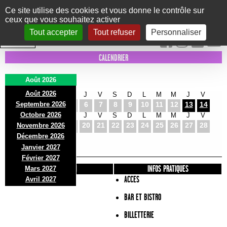
Panneau de gestion des cookies
Ce site utilise des cookies et vous donne le contrôle sur
ceux que vous souhaitez activer
Le Marni
CONCERTS
DANSE/CIRQUE
THÉÂTRE
KIDS
EXPOS
EVENTS
Tout accepter
Tout refuser
Personnaliser
INTRA MUROS
CALENDRIER
Août 2026
Août 2026
S
D
L
M
M
J
V
S
D
L
M
M
J
V
Septembre 2026
1
2
3
4
5
6
7
8
9
10
11
12
13
14
Octobre 2026
S
D
L
M
M
J
V
S
D
L
M
M
J
V
15
16
17
18
19
20
21
22
23
24
25
26
27
28
Novembre 2026
S
D
L
Décembre 2026
29
30
31
Janvier 2027
Février 2027
PRÉSENTATION
INFOS PRATIQUES
Mars 2027
ACCES
Avril 2027
BAR ET BISTRO
BILLETTERIE