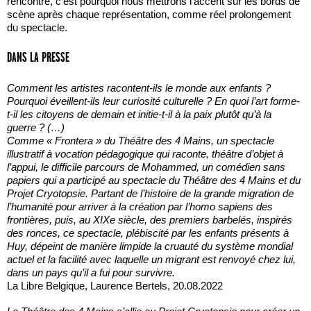
rencontre, c’est pourquoi nous mettrons l’accent sur les bords de
scène après chaque représentation, comme réel prolongement
du spectacle.
DANS LA PRESSE
Comment les artistes racontent-ils le monde aux enfants ?
Pourquoi éveillent-ils leur curiosité culturelle ? En quoi l’art forme-
t-il les citoyens de demain et initie-t-il à la paix plutôt qu’à la
guerre ? (…)
Comme « Frontera » du Théâtre des 4 Mains, un spectacle
illustratif à vocation pédagogique qui raconte, théâtre d’objet à
l’appui, le difficile parcours de Mohammed, un comédien sans
papiers qui a participé au spectacle du Théâtre des 4 Mains et du
Projet Cryotopsie. Partant de l’histoire de la grande migration de
l’humanité pour arriver à la création par l’homo sapiens des
frontières, puis, au XIXe siècle, des premiers barbelés, inspirés
des ronces, ce spectacle, plébiscité par les enfants présents à
Huy, dépeint de manière limpide la cruauté du système mondial
actuel et la facilité avec laquelle un migrant est renvoyé chez lui,
dans un pays qu’il a fui pour survivre.
La Libre Belgique, Laurence Bertels, 20.08.2022