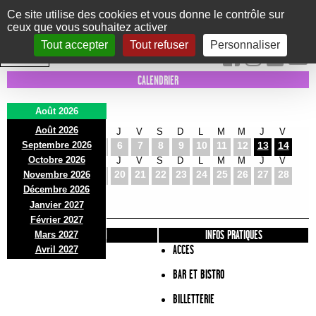
Panneau de gestion des cookies
Ce site utilise des cookies et vous donne le contrôle sur
ceux que vous souhaitez activer
Le Marni
CONCERTS
DANSE/CIRQUE
THÉÂTRE
KIDS
EXPOS
EVENTS
Tout accepter
Tout refuser
Personnaliser
INTRA MUROS
CALENDRIER
Août 2026
Août 2026
S
D
L
M
M
J
V
S
D
L
M
M
J
V
Septembre 2026
1
2
3
4
5
6
7
8
9
10
11
12
13
14
Octobre 2026
S
D
L
M
M
J
V
S
D
L
M
M
J
V
15
16
17
18
19
20
21
22
23
24
25
26
27
28
Novembre 2026
S
D
L
Décembre 2026
29
30
31
Janvier 2027
Février 2027
PRÉSENTATION
INFOS PRATIQUES
Mars 2027
ACCES
Avril 2027
BAR ET BISTRO
BILLETTERIE