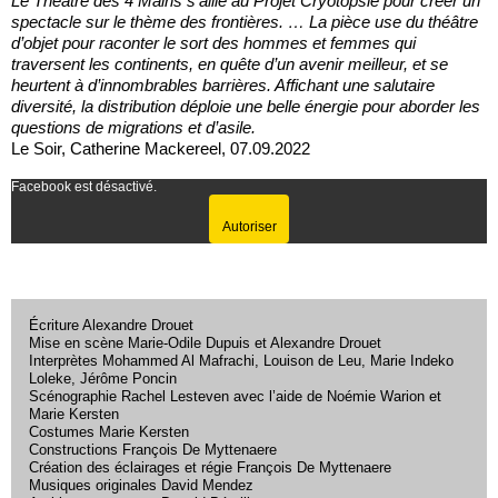
Le Théâtre des 4 Mains s’allie au Projet Cryotopsie pour créer un
spectacle sur le thème des frontières. … La pièce use du théâtre
d’objet pour raconter le sort des hommes et femmes qui
traversent les continents, en quête d’un avenir meilleur, et se
heurtent à d’innombrables barrières. Affichant une salutaire
diversité, la distribution déploie une belle énergie pour aborder les
questions de migrations et d’asile.
Le Soir, Catherine Mackereel, 07.09.2022
Facebook est désactivé.
Autoriser
Écriture Alexandre Drouet
Mise en scène Marie-Odile Dupuis et Alexandre Drouet
Interprètes Mohammed Al Mafrachi, Louison de Leu, Marie Indeko
Loleke, Jérôme Poncin
Scénographie Rachel Lesteven avec l’aide de Noémie Warion et
Marie Kersten
Costumes Marie Kersten
Constructions François De Myttenaere
Création des éclairages et régie François De Myttenaere
Musiques originales David Mendez