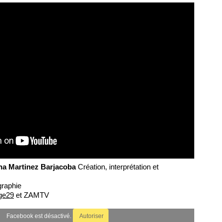
na Martinez Barjacoba
Création, interprétation et
raphie
ge29
et ZAMTV
Facebook est désactivé.
Autoriser