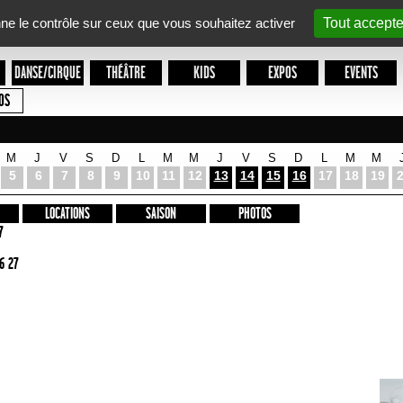
nne le contrôle sur ceux que vous souhaitez activer
Tout accepte
DANSE/CIRQUE
THÉÂTRE
KIDS
EXPOS
EVENTS
OS
M
J
V
S
D
L
M
M
J
V
S
D
L
M
M
5
6
7
8
9
10
11
12
13
14
15
16
17
18
19
LOCATIONS
SAISON
PHOTOS
7
6 27