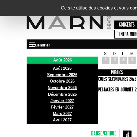
Panneau de gestion des cookies
Ce site utilise des cookies et vous do
CONCERTS
INTRA MUR
Calendrier
S
D
L
M
Le Marni
1
2
3
4
Août 2026
Août 2026
PRÉSENTATION
INFOS PRATIQUES
PUBLICS
Septembre 2026
ACCES
ECOLES SECONDAIRES 26/2
Octobre 2026
Novembre 2026
BAR ET BISTRO
SPECTACLES EN JOURNÉE 2
Décembre 2026
BILLETTERIE
Janvier 2027
Février 2027
Mars 2027
Avril 2027
DANSE/CIRQUE