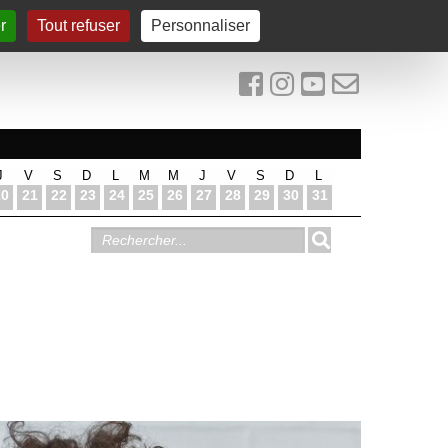
r
Tout refuser
Personnaliser
J
V
S
D
L
M
M
J
V
S
D
L
20
21
22
23
24
25
26
27
28
29
30
31