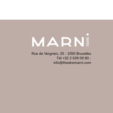
Rue de Vergnies, 25 - 1050 Bruxelles
Tél +32 2 639 09 80
-
info@theatremarni.com