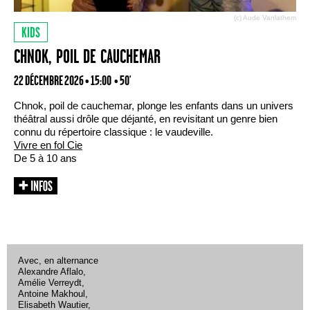
(c) Aude Vanlathem
KIDS
CHNOK, POIL DE CAUCHEMAR
22 DÉCEMBRE 2026 • 15:00
• 50'
Chnok, poil de cauchemar, plonge les enfants dans un univers
théâtral aussi drôle que déjanté, en revisitant un genre bien
connu du répertoire classique : le vaudeville.
Vivre en fol Cie
De 5 à 10 ans
Avec, en alternance
Alexandre Aflalo,
Amélie Verreydt,
Antoine Makhoul,
Elisabeth Wautier,