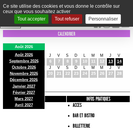
Panneau de gestion des cookies
Ce site utilise des cookies et vous donne le contrôle sur
ceux que vous souhaitez activer
Le Marni
CONCERTS
DANSE/CIRQUE
THÉÂTRE
KIDS
EXPOS
EVENTS
Tout accepter
Tout refuser
Personnaliser
INTRA MUROS
CALENDRIER
Août 2026
Août 2026
S
D
L
M
M
J
V
S
D
L
M
M
J
V
Septembre 2026
1
2
3
4
5
6
7
8
9
10
11
12
13
14
Octobre 2026
S
D
L
M
M
J
V
S
D
L
M
M
J
V
15
16
17
18
19
20
21
22
23
24
25
26
27
28
Novembre 2026
S
D
L
Décembre 2026
29
30
31
Janvier 2027
Février 2027
PRÉSENTATION
INFOS PRATIQUES
Mars 2027
ACCES
Avril 2027
BAR ET BISTRO
BILLETTERIE