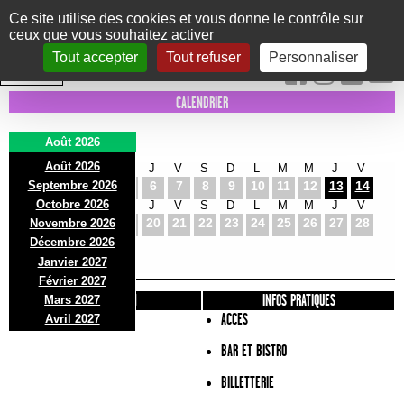
Panneau de gestion des cookies
Ce site utilise des cookies et vous donne le contrôle sur
ceux que vous souhaitez activer
Le Marni
CONCERTS
DANSE/CIRQUE
THÉÂTRE
KIDS
EXPOS
EVENTS
Tout accepter
Tout refuser
Personnaliser
INTRA MUROS
CALENDRIER
Août 2026
Août 2026
S
D
L
M
M
J
V
S
D
L
M
M
J
V
Septembre 2026
1
2
3
4
5
6
7
8
9
10
11
12
13
14
Octobre 2026
S
D
L
M
M
J
V
S
D
L
M
M
J
V
15
16
17
18
19
20
21
22
23
24
25
26
27
28
Novembre 2026
S
D
L
Décembre 2026
29
30
31
Janvier 2027
Février 2027
PRÉSENTATION
INFOS PRATIQUES
Mars 2027
ACCES
Avril 2027
BAR ET BISTRO
BILLETTERIE