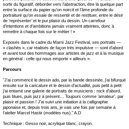
sortir du figuratif, déborder vers l’abstraction, être là quelque part
entre la surface du papier qu’on noircit et l’âme profonde du
portraituré qu’on essaie de ressentir et de restituer, entre le désir
de ‘représenter’ et le pur plaisir du dessin. Un carrefour
d’intentions et d’ambitions jamais vraiment atteintes, donc à
remettre à chaque fois sur le métier ! »
Exposés dans le cadre du Marni Jazz Festival, ses portraits —
« clashés », car réalisés de façon très impulsive — sont d’abord
et avant tout des hommages aux artistes de jazz et à la musique
en général : celle qui nous emporte « ailleurs ».
Parcours
"J’ai commencé le dessin ado, par la bande dessinée, j’ai bifurqué
ensuite sur la caricature et le dessin d’actualité, puis petit à petit
j’ai entamé une galerie de portraits de musiciens : rock d’abord,
puis blues, puis jazz à présent… Toujours comme ‘amateur’, par
plaisir et passion ! J’ai suivi une initiation à la calligraphie
japonaise et, depuis trois ans, je vais une fois par semaine à
l’atelier Marcel Hastir (modèles nus)." A.D
Technique : Gesso noir, acrylique blanc, crayon.