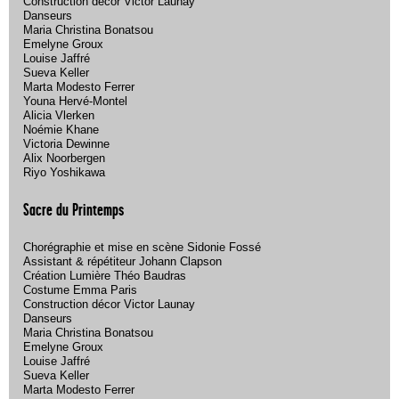
Construction décor Victor Launay
Danseurs
Maria Christina Bonatsou
Emelyne Groux
Louise Jaffré
Sueva Keller
Marta Modesto Ferrer
Youna Hervé-Montel
Alicia Vlerken
Noémie Khane
Victoria Dewinne
Alix Noorbergen
Riyo Yoshikawa
Sacre du Printemps
Chorégraphie et mise en scène Sidonie Fossé
Assistant & répétiteur Johann Clapson
Création Lumière Théo Baudras
Costume Emma Paris
Construction décor Victor Launay
Danseurs
Maria Christina Bonatsou
Emelyne Groux
Louise Jaffré
Sueva Keller
Marta Modesto Ferrer