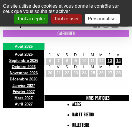
Panneau de gestion des cookies
Ce site utilise des cookies et vous donne le contrôle sur
ceux que vous souhaitez activer
Le Marni
CONCERTS
DANSE/CIRQUE
THÉÂTRE
KIDS
EXPOS
EVENTS
Tout accepter
Tout refuser
Personnaliser
INTRA MUROS
CALENDRIER
Août 2026
Août 2026
S
D
L
M
M
J
V
S
D
L
M
M
J
V
Septembre 2026
1
2
3
4
5
6
7
8
9
10
11
12
13
14
Octobre 2026
S
D
L
M
M
J
V
S
D
L
M
M
J
V
15
16
17
18
19
20
21
22
23
24
25
26
27
28
Novembre 2026
S
D
L
Décembre 2026
29
30
31
Janvier 2027
Février 2027
PRÉSENTATION
INFOS PRATIQUES
Mars 2027
ACCES
Avril 2027
BAR ET BISTRO
BILLETTERIE