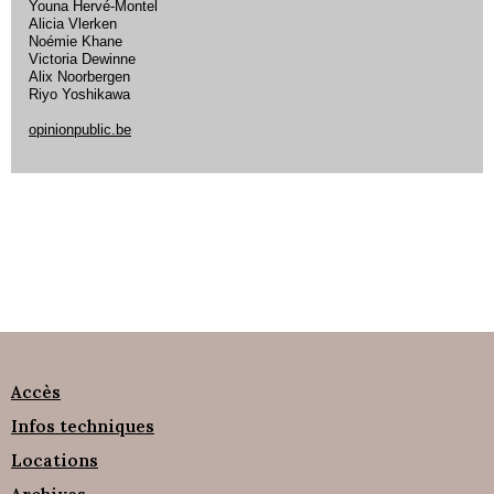
Youna Hervé-Montel
Alicia Vlerken
Noémie Khane
Victoria Dewinne
Alix Noorbergen
Riyo Yoshikawa
opinionpublic.be
Accès
Infos techniques
Locations