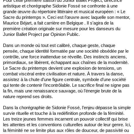
Pour cette première saison du Junior Ballet Project, directrice
artistique et chorégraphe Sidonie Fossé se confronte à une
grande œuvre du répertoire littéraire et musical européen : « Le
Sacre du printemps ». Ceci est l’œuvre avec laquelle son mentor,
Maurice Béjart, a fait carrière en Belgique . Il s’agira de la
première création originale sur mesure pour les danseurs du
Junior Ballet Project par Opinion Public.
Dans un monde où tout est calibré, chaque geste, chaque
pensée, chaque identité formatée par une société obsédée par le
contrôle, une force inattendue se réveille. Des instincts anciens,
primordiaux, se libèrent, échappant aux chaînes de la modernité.
Le Sacre du printemps devient une explosion de tensions, un
combat viscéral entre civilisation et nature. À travers la danse,
assistez à la chute d’une figure centrale, symbole d’une société
qui tente de contenir l’incontrôlable. Le sacrifice final ne signe pas
la fin, mais une renaissance sauvage, où l’énergie brute de la
nature reprend ses droits.
Dans la chorégraphie de Sidonie Fossé, l’enjeu dépasse la simple
survie rituelle et touche à la redéfinition profonde de la féminité.
Les treize jeunes femmes incarnent un pouvoir collectif qui brise
les attentes et les conventions culturelles autour de leur genre. Ici,
la féminité ne se limite plus aux rôles de douceur, de passivité ou