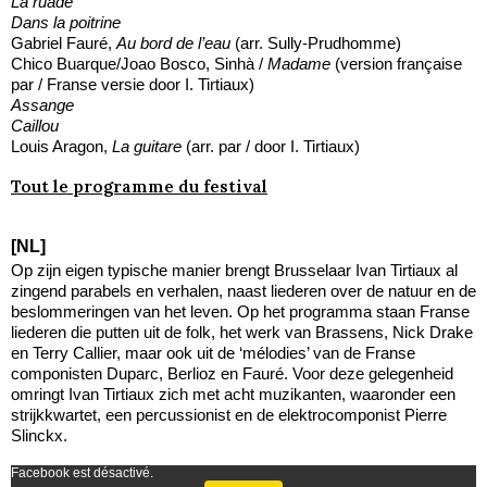
La ruade
Dans la poitrine
Gabriel Fauré,
Au bord de l’eau
(arr. Sully-Prudhomme)
Chico Buarque/Joao Bosco, Sinhà /
Madame
(version française
par / Franse versie door I. Tirtiaux)
Assange
Caillou
Louis Aragon,
La guitare
(arr. par / door I. Tirtiaux)
Tout le programme du festival
[NL]
Op zijn eigen typische manier brengt Brusselaar Ivan Tirtiaux al
zingend parabels en verhalen, naast liederen over de natuur en de
beslommeringen van het leven. Op het programma staan Franse
liederen die putten uit de folk, het werk van Brassens, Nick Drake
en Terry Callier, maar ook uit de ‘mélodies’ van de Franse
componisten Duparc, Berlioz en Fauré. Voor deze gelegenheid
omringt Ivan Tirtiaux zich met acht muzikanten, waaronder een
strijkkwartet, een percussionist en de elektrocomponist Pierre
Slinckx.
Facebook est désactivé.