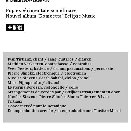
8 FÉVRIER 2024 • 20:00
• 90'
Pop expérimentale scandinave
Nouvel album "Komeetta"
Eclipse Music
Ivan Tirtiaux, chant / zang, guitares / gitaren
Mathieu Verkaeren, contrebasse / contrabas
Yves Peeters, batterie / drums, percussions / percussie
Pierre Slinckx, électronique / electronica
Nicolas Stevens, Sarah Sabahi, violon / viool
Marc Pijpops, alto / altviool
Ekaterina Berezan, violoncelle / cello
Arrangements de cordes par / Strijkersarrangementen door
Nicolas Stevens, Pierre Slinckx, Simon Thierrée & Ivan
Tirtiaux
Concert créé pour le Botanique
En coproduction avec le / in coproductie met Théâtre Marni