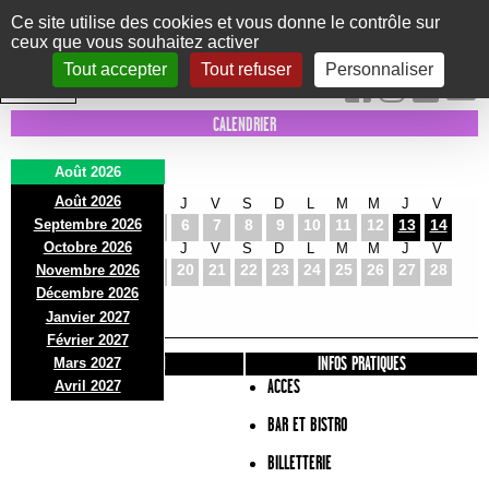
Panneau de gestion des cookies
Ce site utilise des cookies et vous donne le contrôle sur
ceux que vous souhaitez activer
Le Marni
CONCERTS
DANSE/CIRQUE
THÉÂTRE
KIDS
EXPOS
EVENTS
Tout accepter
Tout refuser
Personnaliser
INTRA MUROS
CALENDRIER
Août 2026
Août 2026
S
D
L
M
M
J
V
S
D
L
M
M
J
V
Septembre 2026
1
2
3
4
5
6
7
8
9
10
11
12
13
14
Octobre 2026
S
D
L
M
M
J
V
S
D
L
M
M
J
V
15
16
17
18
19
20
21
22
23
24
25
26
27
28
Novembre 2026
S
D
L
Décembre 2026
29
30
31
Janvier 2027
Février 2027
PRÉSENTATION
INFOS PRATIQUES
Mars 2027
ACCES
Avril 2027
BAR ET BISTRO
BILLETTERIE