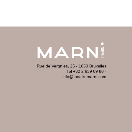
Rue de Vergnies, 25 - 1050 Bruxelles
Tél +32 2 639 09 80
-
info@theatremarni.com