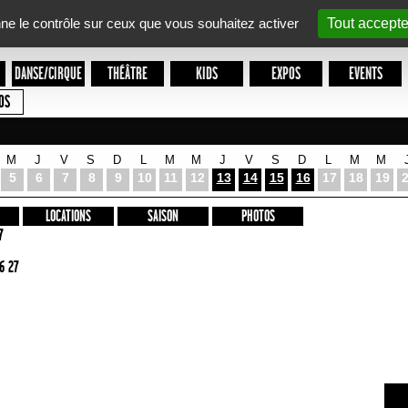
nne le contrôle sur ceux que vous souhaitez activer
Tout accepte
DANSE/CIRQUE
THÉÂTRE
KIDS
EXPOS
EVENTS
OS
M
J
V
S
D
L
M
M
J
V
S
D
L
M
M
5
6
7
8
9
10
11
12
13
14
15
16
17
18
19
LOCATIONS
SAISON
PHOTOS
7
6 27