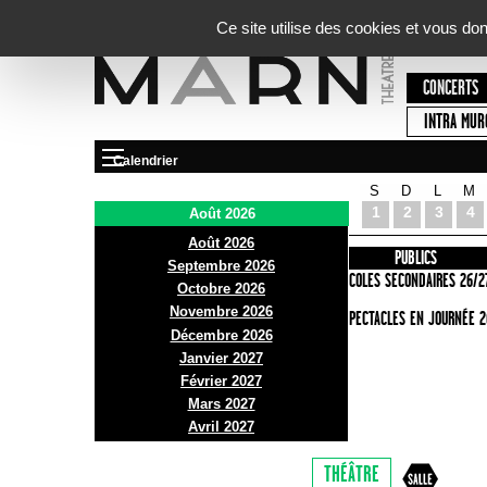
Panneau de gestion des cookies
Ce site utilise des cookies et vous do
CONCERTS
INTRA MUR
Calendrier
S
D
L
M
Le Marni
1
2
3
4
Août 2026
Août 2026
PRÉSENTATION
INFOS PRATIQUES
PUBLICS
Septembre 2026
ACCES
ECOLES SECONDAIRES 26/2
Octobre 2026
Novembre 2026
BAR ET BISTRO
SPECTACLES EN JOURNÉE 2
Décembre 2026
BILLETTERIE
Janvier 2027
Février 2027
Mars 2027
Avril 2027
THÉÂTRE