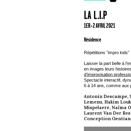
LA L.I.P
1ER › 2 AVRIL 2021
Résidence
Répétitions "impro kids"
Laisser la part belle à l’
en images leurs histoires 
d’improvisation professi
Spectacle interactif, dyn
6 à 14 ans, comme aux p
Antonin Descampe, S
Lemenu, Hakim Louk’
Mispelaere, Naïma O
Laurent Van Der Rest
Conception Gentiane