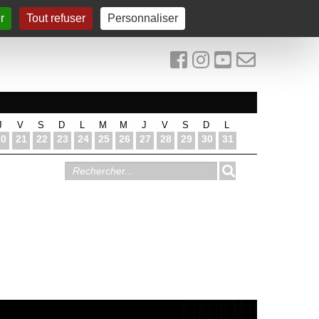
r
Tout refuser
Personnaliser
J
V
S
D
L
M
M
J
V
S
D
L
20
21
22
23
24
25
26
27
28
29
30
31