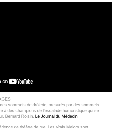
PAGES
t des sommets de drôlerie, mesurés par des sommets
grâce à des champions de l’escalade humoristique qui se
eur. Bernard Roisin,
Le Journal du Médecin
périence de théâtre de rue, Les Vrais Majors sont