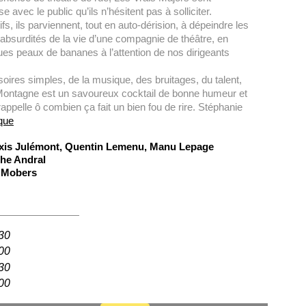
se avec le public qu’ils n’hésitent pas à solliciter.
fs, ils parviennent, tout en auto-dérision, à dépeindre les
 absurdités de la vie d’une compagnie de théâtre, en
lques peaux de bananes à l’attention de nos dirigeants
ires simples, de la musique, des bruitages, du talent,
 Montagne est un savoureux cocktail de bonne humeur et
rappelle ô combien ça fait un bien fou de rire. Stéphanie
ique
lexis Julémont, Quentin Lemenu, Manu Lepage
he Andral
e Mobers
:30
:00
:30
:00