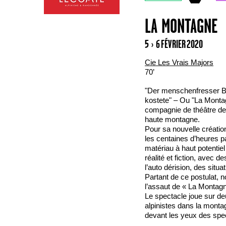
LA MONTAGNE
5 › 6 FÉVRIER 2020
Cie Les Vrais Majors
70’
"Der menschenfresser Be
kostete" – Ou "La Montagn
compagnie de théâtre de 
haute montagne.
Pour sa nouvelle créatio
les centaines d’heures p
matériau à haut potentiel
réalité et fiction, avec d
l’auto dérision, des situa
Partant de ce postulat,
l’assaut de « La Montagn
Le spectacle joue sur deux
alpinistes dans la montagn
devant les yeux des spec