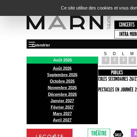
Panneau de gestion des cookies
Ce site utilise des cookies et vous do
CONCERTS
INTRA MUR
Calendrier
S
D
L
M
Le Marni
1
2
3
4
Août 2026
Août 2026
PRÉSENTATION
INFOS PRATIQUES
PUBLICS
Septembre 2026
ACCES
ECOLES SECONDAIRES 26/2
Octobre 2026
Novembre 2026
BAR ET BISTRO
SPECTACLES EN JOURNÉE 2
Décembre 2026
BILLETTERIE
Janvier 2027
Février 2027
Mars 2027
Avril 2027
THÉÂTRE
A