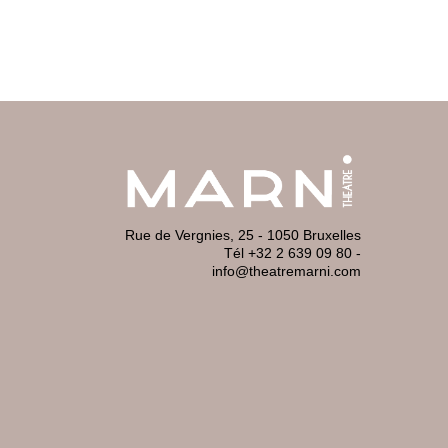
Rue de Vergnies, 25 - 1050 Bruxelles
Tél +32 2 639 09 80
-
info@theatremarni.com