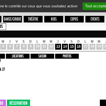
nne le contrôle sur ceux que vous souhaitez activer
Tout accepte
DANSE/CIRQUE
THÉÂTRE
KIDS
EXPOS
EVENTS
OS
M
J
V
S
D
L
M
M
J
V
S
D
L
M
M
5
6
7
8
9
10
11
12
13
14
15
16
17
18
19
LOCATIONS
SAISON
PHOTOS
7
6 27
BO
RÉSERVATION