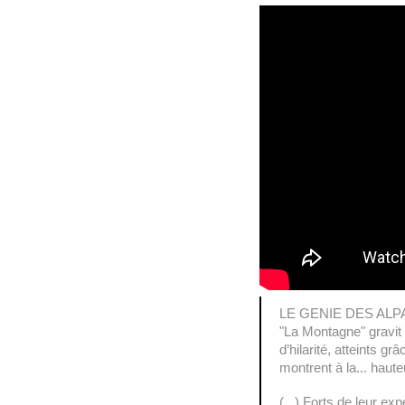
LE GENIE DES AL
"La Montagne" gravi
d’hilarité, atteints 
montrent à la... haut
(...) Forts de leur ex