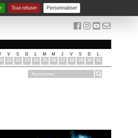
r
Tout refuser
Personnaliser
J
V
S
D
L
M
M
J
V
S
D
L
20
21
22
23
24
25
26
27
28
29
30
31