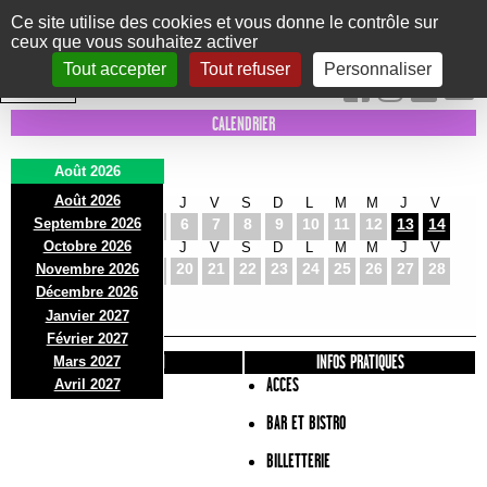
Panneau de gestion des cookies
Ce site utilise des cookies et vous donne le contrôle sur
ceux que vous souhaitez activer
Le Marni
CONCERTS
DANSE/CIRQUE
THÉÂTRE
KIDS
EXPOS
EVENTS
Tout accepter
Tout refuser
Personnaliser
INTRA MUROS
CALENDRIER
Août 2026
Août 2026
S
D
L
M
M
J
V
S
D
L
M
M
J
V
Septembre 2026
1
2
3
4
5
6
7
8
9
10
11
12
13
14
Octobre 2026
S
D
L
M
M
J
V
S
D
L
M
M
J
V
15
16
17
18
19
20
21
22
23
24
25
26
27
28
Novembre 2026
S
D
L
Décembre 2026
29
30
31
Janvier 2027
Février 2027
PRÉSENTATION
INFOS PRATIQUES
Mars 2027
ACCES
Avril 2027
BAR ET BISTRO
BILLETTERIE