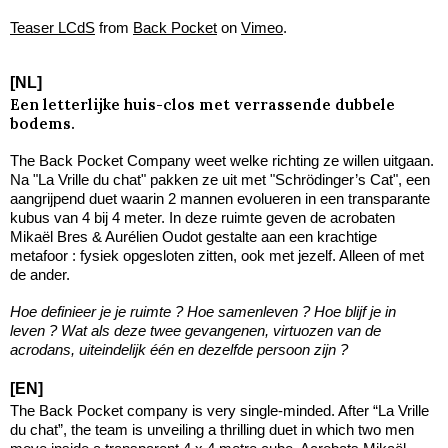
Teaser LCdS
from
Back Pocket
on
Vimeo
.
[NL]
Een letterlijke huis-clos met verrassende dubbele
bodems.
The Back Pocket Company weet welke richting ze willen uitgaan.
Na "La Vrille du chat" pakken ze uit met "Schrödinger’s Cat", een
aangrijpend duet waarin 2 mannen evolueren in een transparante
kubus van 4 bij 4 meter. In deze ruimte geven de acrobaten
Mikaël Bres & Aurélien Oudot gestalte aan een krachtige
metafoor : fysiek opgesloten zitten, ook met jezelf. Alleen of met
de ander.
Hoe definieer je je ruimte ? Hoe samenleven ? Hoe blijf je in
leven ? Wat als deze twee gevangenen, virtuozen van de
acrodans, uiteindelijk één en dezelfde persoon zijn ?
[EN]
The Back Pocket company is very single-minded. After “La Vrille
du chat”, the team is unveiling a thrilling duet in which two men