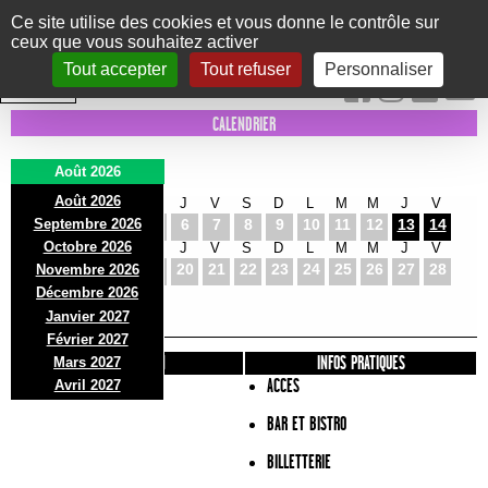
Panneau de gestion des cookies
Ce site utilise des cookies et vous donne le contrôle sur
ceux que vous souhaitez activer
Le Marni
CONCERTS
DANSE/CIRQUE
THÉÂTRE
KIDS
EXPOS
EVENTS
Tout accepter
Tout refuser
Personnaliser
INTRA MUROS
CALENDRIER
Août 2026
Août 2026
S
D
L
M
M
J
V
S
D
L
M
M
J
V
Septembre 2026
1
2
3
4
5
6
7
8
9
10
11
12
13
14
Octobre 2026
S
D
L
M
M
J
V
S
D
L
M
M
J
V
15
16
17
18
19
20
21
22
23
24
25
26
27
28
Novembre 2026
S
D
L
Décembre 2026
29
30
31
Janvier 2027
Février 2027
PRÉSENTATION
INFOS PRATIQUES
Mars 2027
ACCES
Avril 2027
BAR ET BISTRO
BILLETTERIE