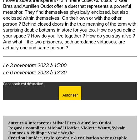
move inside a transparent 4 x 4 metre cube. Acrobats Mikaël
Bres and Aurélien Oudot offer a duet that represents a powerful
metaphor. They find themselves physically enclosed, but also
enclosed within themselves. On their own or with the other
person ? Behind closed doors in the true meaning of the term with
surprising double bottoms in store for you too. How do you define
your space ? How do you live together ? How do you stay alive ?
And what if the two prisoners, both acrodance virtuosos, are
actually one and same person ?
Le 3 novembre 2023 à 15:00
Le 6 novembre 2023 à 13:30
Facebook est désactivé.
Autoriser
Auteurs & Interprètes Mikael Bres & Aurélien Oudot
Regards complices Michaël Hottier, Violette Wanty, Sylvain
Honorez & Philippe Vande Weghe
Création lumière, régie générale & réalisation scénographie