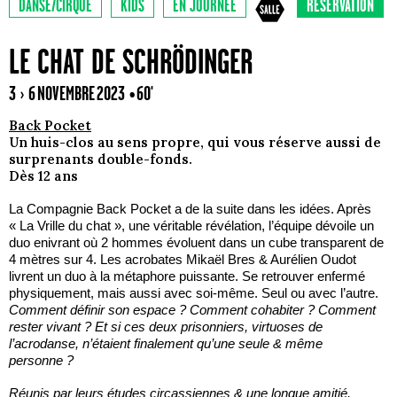
DANSE/CIRQUE
KIDS
EN JOURNÉE
RÉSERVATION
LE CHAT DE SCHRÖDINGER
3 › 6 NOVEMBRE 2023
• 60'
Back Pocket
Un huis-clos au sens propre, qui vous réserve aussi de
surprenants double-fonds.
Dès 12 ans
La Compagnie Back Pocket a de la suite dans les idées. Après
« La Vrille du chat », une véritable révélation, l’équipe dévoile un
duo enivrant où 2 hommes évoluent dans un cube transparent de
4 mètres sur 4. Les acrobates Mikaël Bres & Aurélien Oudot
livrent un duo à la métaphore puissante. Se retrouver enfermé
physiquement, mais aussi avec soi-même. Seul ou avec l’autre.
Comment définir son espace ? Comment cohabiter ? Comment
rester vivant ? Et si ces deux prisonniers, virtuoses de
l’acrodanse, n’étaient finalement qu’une seule & même
personne ?
Réunis par leurs études circassiennes & une longue amitié,