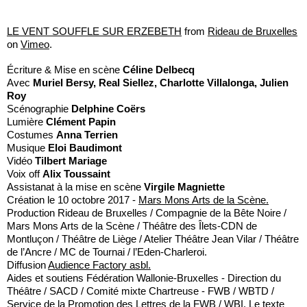
LE VENT SOUFFLE SUR ERZEBETH
from
Rideau de Bruxelles
on
Vimeo
.
Écriture & Mise en scène
Céline Delbecq
Avec
Muriel Bersy, Real Siellez, Charlotte Villalonga, Julien
Roy
Scénographie
Delphine Coërs
Lumière
Clément Papin
Costumes
Anna Terrien
Musique
Eloi Baudimont
Vidéo
Tilbert Mariage
Voix off
Alix Toussaint
Assistanat à la mise en scène
Virgile Magniette
Création le 10 octobre 2017 -
Mars Mons Arts de la Scène.
Production Rideau de Bruxelles / Compagnie de la Bête Noire /
Mars Mons Arts de la Scène / Théâtre des Îlets-CDN de
Montluçon / Théâtre de Liège / Atelier Théâtre Jean Vilar / Théâtre
de l’Ancre / MC de Tournai / l’Eden-Charleroi.
Diffusion
Audience Factory asbl.
Aides et soutiens Fédération Wallonie-Bruxelles - Direction du
Théâtre / SACD / Comité mixte Chartreuse - FWB / WBTD /
Service de la Promotion des Lettres de la FWB / WBI. Le texte