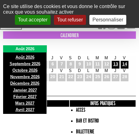
Panneau de gestion des cookies
Ce site utilise des cookies et vous donne le contrôle sur
ceux que vous souhaitez activer
Le Marni
CONCERTS
DANSE/CIRQUE
THÉÂTRE
KIDS
EXPOS
EVENTS
Tout accepter
Tout refuser
Personnaliser
INTRA MUROS
CALENDRIER
Août 2026
Août 2026
S
D
L
M
M
J
V
S
D
L
M
M
J
V
Septembre 2026
1
2
3
4
5
6
7
8
9
10
11
12
13
14
Octobre 2026
S
D
L
M
M
J
V
S
D
L
M
M
J
V
15
16
17
18
19
20
21
22
23
24
25
26
27
28
Novembre 2026
S
D
L
Décembre 2026
29
30
31
Janvier 2027
Février 2027
PRÉSENTATION
INFOS PRATIQUES
Mars 2027
ACCES
Avril 2027
BAR ET BISTRO
BILLETTERIE