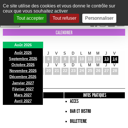
Panneau de gestion des cookies
Ce site utilise des cookies et vous donne le contrôle sur
ceux que vous souhaitez activer
Le Marni
CONCERTS
DANSE/CIRQUE
THÉÂTRE
KIDS
EXPOS
EVENTS
Tout accepter
Tout refuser
Personnaliser
INTRA MUROS
CALENDRIER
Août 2026
Août 2026
S
D
L
M
M
J
V
S
D
L
M
M
J
V
Septembre 2026
1
2
3
4
5
6
7
8
9
10
11
12
13
14
Octobre 2026
S
D
L
M
M
J
V
S
D
L
M
M
J
V
15
16
17
18
19
20
21
22
23
24
25
26
27
28
Novembre 2026
S
D
L
Décembre 2026
29
30
31
Janvier 2027
Février 2027
PRÉSENTATION
INFOS PRATIQUES
Mars 2027
ACCES
Avril 2027
BAR ET BISTRO
BILLETTERIE