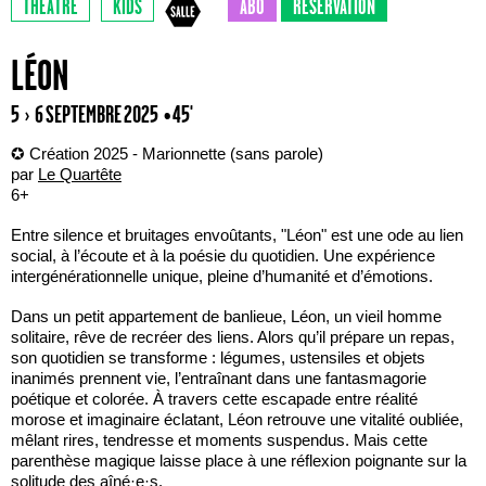
THÉÂTRE
KIDS
ABO
RÉSERVATION
LÉON
5 › 6 SEPTEMBRE 2025
• 45'
✪ Création 2025 - Marionnette (sans parole)
par
Le Quartête
6+
Entre silence et bruitages envoûtants, "Léon" est une ode au lien
social, à l’écoute et à la poésie du quotidien. Une expérience
intergénérationnelle unique, pleine d’humanité et d’émotions.
Dans un petit appartement de banlieue, Léon, un vieil homme
solitaire, rêve de recréer des liens. Alors qu’il prépare un repas,
son quotidien se transforme : légumes, ustensiles et objets
inanimés prennent vie, l’entraînant dans une fantasmagorie
poétique et colorée. À travers cette escapade entre réalité
morose et imaginaire éclatant, Léon retrouve une vitalité oubliée,
mêlant rires, tendresse et moments suspendus. Mais cette
parenthèse magique laisse place à une réflexion poignante sur la
solitude des aîné·e·s.