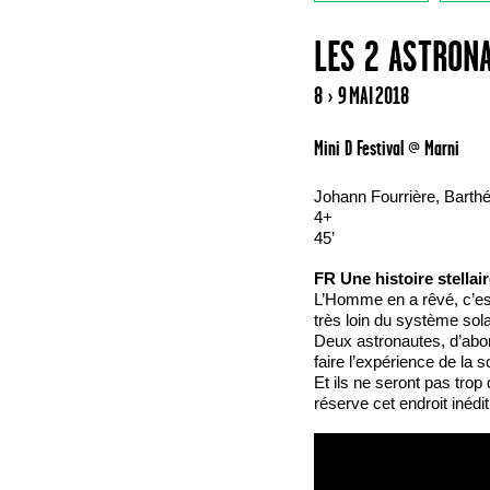
LES 2 ASTRON
8 › 9 MAI 2018
Mini D Festival @ Marni
Johann Fourrière, Barth
4+
45’
FR
Une histoire stellai
L’Homme en a rêvé, c’est
très loin du système sola
Deux astronautes, d’abor
faire l’expérience de la so
Et ils ne seront pas trop
réserve cet endroit inédit