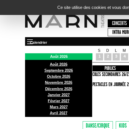
Panneau de gestion des cookies
Ce site utilise des cookies et vous do
CONCERTS
INTRA MUR
Calendrier
S
D
L
M
Le Marni
1
2
3
4
Août 2026
Août 2026
PRÉSENTATION
INFOS PRATIQUES
PUBLICS
Septembre 2026
ACCES
ECOLES SECONDAIRES 26/2
Octobre 2026
Novembre 2026
BAR ET BISTRO
SPECTACLES EN JOURNÉE 2
Décembre 2026
BILLETTERIE
Janvier 2027
Février 2027
Mars 2027
Avril 2027
DANSE/CIRQUE
KIDS