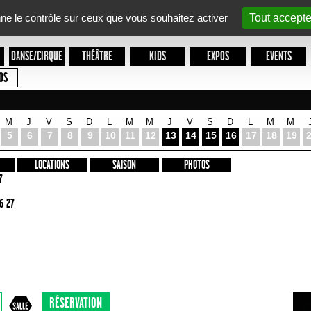
nne le contrôle sur ceux que vous souhaitez activer
Tout accepte
DANSE/CIRQUE
THÉÂTRE
KIDS
EXPOS
EVENTS
OS
M
J
V
S
D
L
M
M
J
V
S
D
L
M
M
5
6
7
8
9
10
11
12
13
14
15
16
17
18
19
LOCATIONS
SAISON
PHOTOS
7
6 27
RÉSERVATION