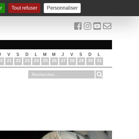
r
Tout refuser
Personnaliser
J
V
S
D
L
M
M
J
V
S
D
L
20
21
22
23
24
25
26
27
28
29
30
31