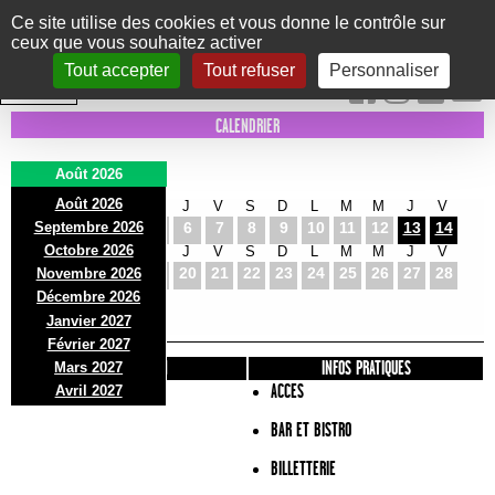
Panneau de gestion des cookies
Ce site utilise des cookies et vous donne le contrôle sur
ceux que vous souhaitez activer
Le Marni
CONCERTS
DANSE/CIRQUE
THÉÂTRE
KIDS
EXPOS
EVENTS
Tout accepter
Tout refuser
Personnaliser
INTRA MUROS
CALENDRIER
Août 2026
Août 2026
S
D
L
M
M
J
V
S
D
L
M
M
J
V
Septembre 2026
1
2
3
4
5
6
7
8
9
10
11
12
13
14
Octobre 2026
S
D
L
M
M
J
V
S
D
L
M
M
J
V
15
16
17
18
19
20
21
22
23
24
25
26
27
28
Novembre 2026
S
D
L
Décembre 2026
29
30
31
Janvier 2027
Février 2027
PRÉSENTATION
INFOS PRATIQUES
Mars 2027
ACCES
Avril 2027
BAR ET BISTRO
BILLETTERIE