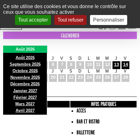
Panneau de gestion des cookies
Ce site utilise des cookies et vous donne le contrôle sur
ceux que vous souhaitez activer
Le Marni
CONCERTS
DANSE/CIRQUE
THÉÂTRE
KIDS
EXPOS
EVENTS
Tout accepter
Tout refuser
Personnaliser
INTRA MUROS
CALENDRIER
Août 2026
Août 2026
S
D
L
M
M
J
V
S
D
L
M
M
J
V
Septembre 2026
1
2
3
4
5
6
7
8
9
10
11
12
13
14
Octobre 2026
S
D
L
M
M
J
V
S
D
L
M
M
J
V
15
16
17
18
19
20
21
22
23
24
25
26
27
28
Novembre 2026
S
D
L
Décembre 2026
29
30
31
Janvier 2027
Février 2027
PRÉSENTATION
INFOS PRATIQUES
Mars 2027
ACCES
Avril 2027
BAR ET BISTRO
BILLETTERIE