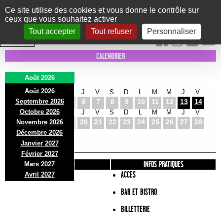
Panneau de gestion des cookies
Ce site utilise des cookies et vous donne le contrôle sur
ceux que vous souhaitez activer
Le Marni
CONCERTS
DANSE/CIRQUE
THÉÂTRE
KIDS
EXPOS
EVENTS
Tout accepter
Tout refuser
Personnaliser
INTRA MUROS
CALENDRIER
Août 2026
Août 2026
S
D
L
M
M
J
V
S
D
L
M
M
J
V
Septembre 2026
1
2
3
4
5
6
7
8
9
10
11
12
13
14
Octobre 2026
S
D
L
M
M
J
V
S
D
L
M
M
J
V
15
16
17
18
19
20
21
22
23
24
25
26
27
28
Novembre 2026
S
D
L
Décembre 2026
29
30
31
Janvier 2027
Février 2027
PRÉSENTATION
INFOS PRATIQUES
Mars 2027
ACCES
Avril 2027
BAR ET BISTRO
BILLETTERIE