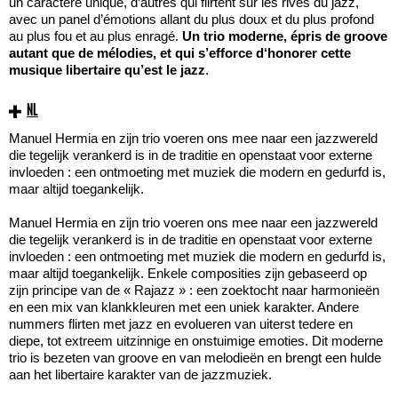
un caractère unique, d’autres qui flirtent sur les rives du jazz,
avec un panel d’émotions allant du plus doux et du plus profond
au plus fou et au plus enragé.
Un trio moderne, épris de groove
autant que de mélodies, et qui s’efforce d‘honorer cette
musique libertaire qu’est le jazz
.
NL
Manuel Hermia en zijn trio voeren ons mee naar een jazzwereld
die tegelijk verankerd is in de traditie en openstaat voor externe
invloeden : een ontmoeting met muziek die modern en gedurfd is,
maar altijd toegankelijk.
Manuel Hermia en zijn trio voeren ons mee naar een jazzwereld
die tegelijk verankerd is in de traditie en openstaat voor externe
invloeden : een ontmoeting met muziek die modern en gedurfd is,
maar altijd toegankelijk. Enkele composities zijn gebaseerd op
zijn principe van de « Rajazz » : een zoektocht naar harmonieën
en een mix van klankkleuren met een uniek karakter. Andere
nummers flirten met jazz en evolueren van uiterst tedere en
diepe, tot extreem uitzinnige en onstuimige emoties. Dit moderne
trio is bezeten van groove en van melodieën en brengt een hulde
aan het libertaire karakter van de jazzmuziek.