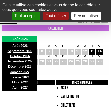
Panneau de gestion des cookies
Ce site utilise des cookies et vous donne le contrôle sur
ceux que vous souhaitez activer
Le Marni
CONCERTS
DANSE/CIRQUE
THÉÂTRE
KIDS
EXPOS
EVENTS
Tout accepter
Tout refuser
Personnaliser
INTRA MUROS
CALENDRIER
Août 2026
Août 2026
S
D
L
M
M
J
V
S
D
L
M
M
J
V
Septembre 2026
1
2
3
4
5
6
7
8
9
10
11
12
13
14
Octobre 2026
S
D
L
M
M
J
V
S
D
L
M
M
J
V
15
16
17
18
19
20
21
22
23
24
25
26
27
28
Novembre 2026
S
D
L
Décembre 2026
29
30
31
Janvier 2027
Février 2027
PRÉSENTATION
INFOS PRATIQUES
Mars 2027
ACCES
Avril 2027
BAR ET BISTRO
BILLETTERIE