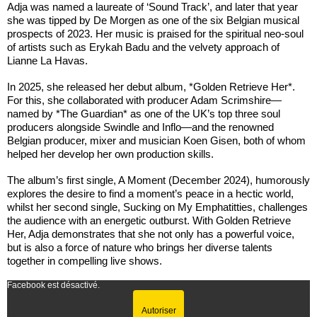
Adja was named a laureate of ‘Sound Track’, and later that year
she was tipped by De Morgen as one of the six Belgian musical
prospects of 2023. Her music is praised for the spiritual neo-soul
of artists such as Erykah Badu and the velvety approach of
Lianne La Havas.
In 2025, she released her debut album, *Golden Retrieve Her*.
For this, she collaborated with producer Adam Scrimshire—
named by *The Guardian* as one of the UK’s top three soul
producers alongside Swindle and Inflo—and the renowned
Belgian producer, mixer and musician Koen Gisen, both of whom
helped her develop her own production skills.
The album’s first single, A Moment (December 2024), humorously
explores the desire to find a moment’s peace in a hectic world,
whilst her second single, Sucking on My Emphatitties, challenges
the audience with an energetic outburst. With Golden Retrieve
Her, Adja demonstrates that she not only has a powerful voice,
but is also a force of nature who brings her diverse talents
together in compelling live shows.
Facebook est désactivé.
Autoriser