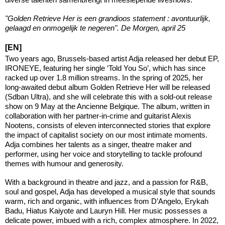
"Golden Retrieve Her is een grandioos statement : avontuurlijk,
gelaagd en onmogelijk te negeren". De Morgen, april 25
[EN]
Two years ago, Brussels-based artist Adja released her debut EP,
IRONEYE, featuring her single ‘Told You So’, which has since
racked up over 1.8 million streams. In the spring of 2025, her
long-awaited debut album Golden Retrieve Her will be released
(Sdban Ultra), and she will celebrate this with a sold-out release
show on 9 May at the Ancienne Belgique. The album, written in
collaboration with her partner-in-crime and guitarist Alexis
Nootens, consists of eleven interconnected stories that explore
the impact of capitalist society on our most intimate moments.
Adja combines her talents as a singer, theatre maker and
performer, using her voice and storytelling to tackle profound
themes with humour and generosity.
With a background in theatre and jazz, and a passion for R&B,
soul and gospel, Adja has developed a musical style that sounds
warm, rich and organic, with influences from D’Angelo, Erykah
Badu, Hiatus Kaiyote and Lauryn Hill. Her music possesses a
delicate power, imbued with a rich, complex atmosphere. In 2022,