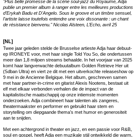
"Plus belle promesse de la scène soul-jazz du Royaume, Adja
publie un premier album à ranger entre les meilleures productions
d’Erykah Badu et D’Angelo. Sous le groove et un timbre sensuel,
l’artiste laisse toutefois entendre une voix dissonante : un chant
de résistance bienvenu." Nicolas Alsteen, L’Echo, avril 25
[NL]
Twee jaar geleden stelde de Brusselse artieste Adja haar debuut-
ep IRONEYE voor, met haar single Told You So, die ondertussen
meer dan 1,8 miljoen streams behaalde. In het voorjaar van 2025
komt haar langverwachte debuutalbum Golden Retrieve Her uit
(Sdban Ultra) en viert ze dit met een uitverkochte releaseshow op
9 mei in de Ancienne Belgique. Het album, geschreven samen
met haar partner-in-crime en gitarist Alexis Nootens, bestaat uit
elf met elkaar verbonden verhalen die de impact van de
kapitalistische maatschappij op onze intiemste momenten
onderzoeken. Adja combineert haar talenten als zangeres,
theatermaakster en performer en gebruikt haar stem en
storytelling om diepgaande thema’s met humor en generositeit
aan te snijden.
Met een achtergrond in theater en jazz, en een passie voor R&B,
soul en gospel, heeft Adja een muzikale stijl ontwikkeld die warm,