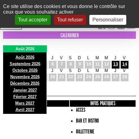
Panneau de gestion des cookies
Ce site utilise des cookies et vous donne le contrôle sur
ceux que vous souhaitez activer
Le Marni
CONCERTS
DANSE/CIRQUE
THÉÂTRE
KIDS
EXPOS
EVENTS
Tout accepter
Tout refuser
Personnaliser
INTRA MUROS
CALENDRIER
Août 2026
Août 2026
S
D
L
M
M
J
V
S
D
L
M
M
J
V
Septembre 2026
1
2
3
4
5
6
7
8
9
10
11
12
13
14
Octobre 2026
S
D
L
M
M
J
V
S
D
L
M
M
J
V
15
16
17
18
19
20
21
22
23
24
25
26
27
28
Novembre 2026
S
D
L
Décembre 2026
29
30
31
Janvier 2027
Février 2027
PRÉSENTATION
INFOS PRATIQUES
Mars 2027
ACCES
Avril 2027
BAR ET BISTRO
BILLETTERIE