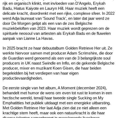
rijk en organisch klinkt, met invloeden van D’Angelo, Erykah
Badu, Hiatus Kaiyote en Lauryn Hill. Haar muziek heeft een
delicate kracht, doordrenkt met een rijke, complexe sfeer. In 2022
werd Adja laureaat van ’Sound Track’, en later dat jaar werd ze
door De Morgen getipt als een van de zes Belgische
muziekbeloften van 2023. Haar muziek wordt geprezen om de
spirituele neosoul van artiesten als Erykah Badu en de fluwelen
aanpak van Lianne La Havas.
In 2025 bracht ze haar debuutalbum Golden Retrieve Her uit. Ze
werkte hiervoor samen met producer Adam Scrimshire, die door
de Guardian werd genoemd als een van de 3 belangrijkste soul
producers in UK naast Swindle en Inflo, en de gekende Belgische
producer, mixer en muzikant Koen Gisen, die haar beiden
begeleidden bij het verdiepen van haar eigen
productievaardigheden.
De eerste single van het album, A Moment (december 2024),
behandelt met humor de wens om even tot rust te komen in een
hectische wereld, terwijl haar tweede single Sucking on My
Emphatitties het publiek uitdaagt met een energieke uitbarsting.
Met Golden Retrieve Her laat Adja zien dat ze niet alleen een
krachtige stem heeft, maar ook een natuurkracht is die haar
diverse talenten samenbrengt in meeslepende liveshows.