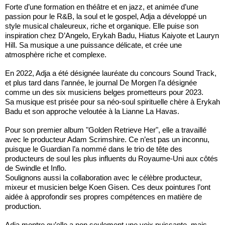
Forte d’une formation en théâtre et en jazz, et animée d’une
passion pour le R&B, la soul et le gospel, Adja a développé un
style musical chaleureux, riche et organique. Elle puise son
inspiration chez D’Angelo, Erykah Badu, Hiatus Kaiyote et Lauryn
Hill. Sa musique a une puissance délicate, et crée une
atmosphère riche et complexe.
En 2022, Adja a été désignée lauréate du concours Sound Track,
et plus tard dans l’année, le journal De Morgen l’a désignée
comme un des six musiciens belges prometteurs pour 2023.
Sa musique est prisée pour sa néo-soul spirituelle chère à Erykah
Badu et son approche veloutée à la Lianne La Havas.
Pour son premier album "Golden Retrieve Her", elle a travaillé
avec le producteur Adam Scrimshire. Ce n’est pas un inconnu,
puisque le Guardian l’a nommé dans le trio de tête des
producteurs de soul les plus influents du Royaume-Uni aux côtés
de Swindle et Inflo.
Soulignons aussi la collaboration avec le célèbre producteur,
mixeur et musicien belge Koen Gisen. Ces deux pointures l’ont
aidée à approfondir ses propres compétences en matière de
production.
Adja montre qu’elle a non seulement une voix puissante, mais