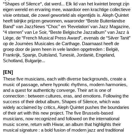
*Shapes of Silence*, dat werd... Elk lid van het kwintet brengt zijn
eigen wereld en ervaring mee, waardoor een krachtige collectieve
visie ontstaat, die zowel geworteld als eigentijds is. Aleph Quintet
heeft talrijke prijzen gewonnen, waaronder “Beste Buitenlandse
Band” van JazzNews “Choc” en ‘Revelation’ van Jazz Magazine,
“4 sterren” van Le Soir, “Beste Belgische Jazzalbum” van Jazz à
Liège, de “French Musical Press Award”, evenals de “Silver Tanit”
op de Journées Musicales de Carthage. Daarnaast heeft de
groep door de jaren heen in vele landen opgetreden : België,
Frankrijk, Spanje, Duitsland, Tunesië, Jordanië, Engeland,
Schotland, Bulgarije...
[EN]
These five musicians, each with diverse backgrounds, create a
music of passage, where hypnotic rhythms, modern harmonies,
and a quest for authenticity converge. Their art is one of
connection : between cultures, eras, and emotions. Following the
success of their debut album, Shapes of Silence, which was
widely acclaimed by critics, Aleph Quintet pushes the boundaries
of their art with this new project. The five Brussels-based
musicians, now recognized and followed on the international
music scene, return with Hiwar, an album that highlights their
musical signature : a bold fusion of modern jazz and traditional