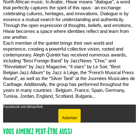
North African music. In Arabic, Hiwar means "dialogue", a word
that perfectly captures the spirit of this opus : an exchange
celebrating cultures, heritages, and innovations. Dialogue is by
essence a mutual search for understanding and authenticity.
Through the open expression of thoughts, beliefs, and emotions,
Hiwar becomes a space where identities reflect and learn from
one another.
Each member of the quintet brings their own world and
experience, creating a powerful collective vision, rooted and
contemporary. Aleph Quintet has received numerous awards,
including "Best Foreign Band" by JazzNews "Choc" and
“Revelation” by Jazz Magazine, “4 stars” by Le Soir, “Best
Belgian Jazz Album” by Jazz à Liège, the “French Musical Press
Award”, as well as the “Silver Tanit” at the Journées Musicales de
Carthage. Additionally, the group has performed throughout the
years in many countries : Belgium, France, Spain, Germany,
Tunisia, Jordan, England, Scotland, Bulgaria...
Facebook est désactivé.
Autoriser
VOUS AIMEREZ PEUT-ÊTRE AUSSI