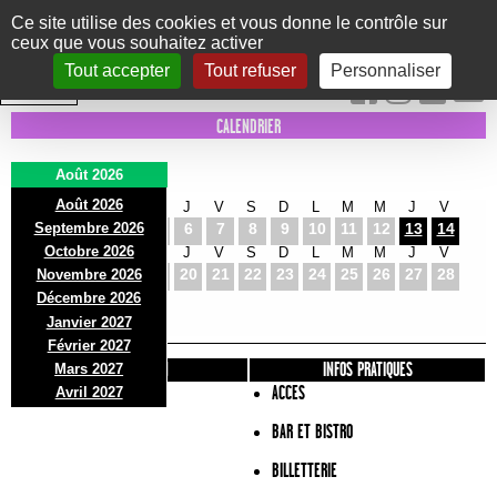
Panneau de gestion des cookies
Ce site utilise des cookies et vous donne le contrôle sur
ceux que vous souhaitez activer
Le Marni
CONCERTS
DANSE/CIRQUE
THÉÂTRE
KIDS
EXPOS
EVENTS
Tout accepter
Tout refuser
Personnaliser
INTRA MUROS
CALENDRIER
Août 2026
Août 2026
S
D
L
M
M
J
V
S
D
L
M
M
J
V
Septembre 2026
1
2
3
4
5
6
7
8
9
10
11
12
13
14
Octobre 2026
S
D
L
M
M
J
V
S
D
L
M
M
J
V
15
16
17
18
19
20
21
22
23
24
25
26
27
28
Novembre 2026
S
D
L
Décembre 2026
29
30
31
Janvier 2027
Février 2027
PRÉSENTATION
INFOS PRATIQUES
Mars 2027
ACCES
Avril 2027
BAR ET BISTRO
BILLETTERIE