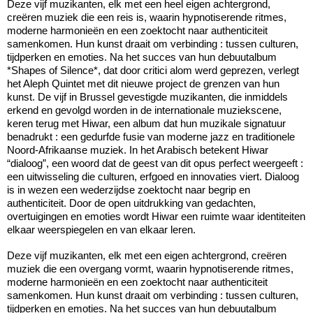
Deze vijf muzikanten, elk met een heel eigen achtergrond,
creëren muziek die een reis is, waarin hypnotiserende ritmes,
moderne harmonieën en een zoektocht naar authenticiteit
samenkomen. Hun kunst draait om verbinding : tussen culturen,
tijdperken en emoties. Na het succes van hun debuutalbum
*Shapes of Silence*, dat door critici alom werd geprezen, verlegt
het Aleph Quintet met dit nieuwe project de grenzen van hun
kunst. De vijf in Brussel gevestigde muzikanten, die inmiddels
erkend en gevolgd worden in de internationale muziekscene,
keren terug met Hiwar, een album dat hun muzikale signatuur
benadrukt : een gedurfde fusie van moderne jazz en traditionele
Noord-Afrikaanse muziek. In het Arabisch betekent Hiwar
“dialoog”, een woord dat de geest van dit opus perfect weergeeft :
een uitwisseling die culturen, erfgoed en innovaties viert. Dialoog
is in wezen een wederzijdse zoektocht naar begrip en
authenticiteit. Door de open uitdrukking van gedachten,
overtuigingen en emoties wordt Hiwar een ruimte waar identiteiten
elkaar weerspiegelen en van elkaar leren.
Deze vijf muzikanten, elk met een eigen achtergrond, creëren
muziek die een overgang vormt, waarin hypnotiserende ritmes,
moderne harmonieën en een zoektocht naar authenticiteit
samenkomen. Hun kunst draait om verbinding : tussen culturen,
tijdperken en emoties. Na het succes van hun debuutalbum