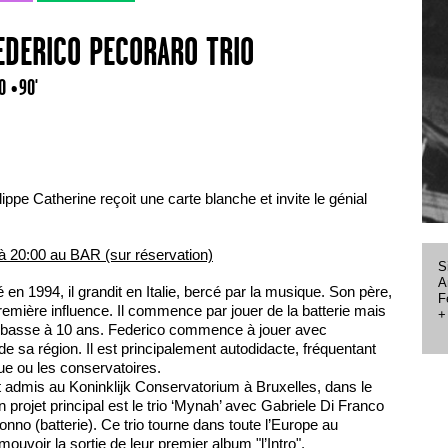
FEDERICO PECORARO TRIO
00
• 90'
lippe Catherine reçoit une carte blanche et invite le génial
à 20:00 au BAR (sur réservation)
S
A
en 1994, il grandit en Italie, bercé par la musique. Son père,
F
remière influence. Il commence par jouer de la batterie mais
+
re basse à 10 ans. Federico commence à jouer avec
 sa région. Il est principalement autodidacte, fréquentant
e ou les conservatoires.
 admis au Koninklijk Conservatorium à Bruxelles, dans le
projet principal est le trio ‘Mynah’ avec Gabriele Di Franco
onno (batterie). Ce trio tourne dans toute l’Europe au
uvoir la sortie de leur premier album "l’Intro".