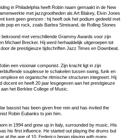
eiding in Philadelphia heeft Robin naam gemaakt in de New
samenwerkte met jazzgrootheden als Art Blakey, Elvin Jones
ent kent geen grenzen : hij heeft ook het podium gedeeld met
 de pop en rock, zoals Barbra Streisand, de Rolling Stones
d bekroond met verschillende Grammy Awards voor zijn
 Michael Brecker. Hij werd herhaaldelijk uitgeroepen tot
’ door de prestigieuze tijdschriften Jazz Times en Downbeat.
 Robin een visionair componist. Zijn kracht ligt in zijn
bluffende souplesse te schakelen tussen swing, funk en
complexe en organische ritmische structuren integreert. Hij
 docent en heeft 20 jaar lesgegeven aan het prestigieuze
 aan het Berklee College of Music.
lar bassist has been given free rein and has invited the
onist Robin Eubanks to join him.
rn in 1994 and grew up in Italy, surrounded by music. His
was his first influence. He started out playing the drums but
tar at the age of 10. Federico began playing with many