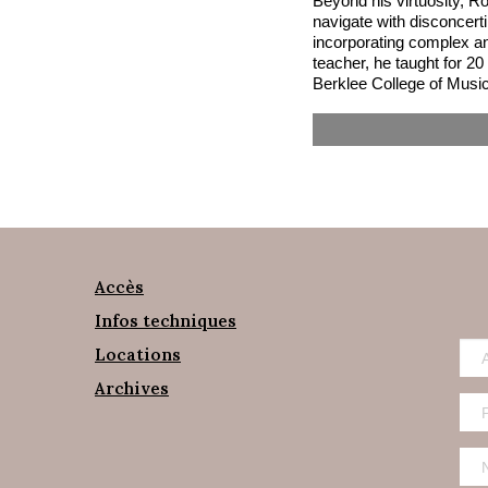
Beyond his virtuosity, Rob
navigate with disconcerti
incorporating complex a
teacher, he taught for 20
Berklee College of Music
Accès
Infos techniques
Locations
Archives