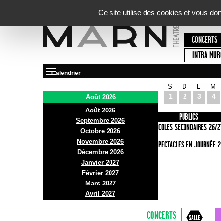
Panneau de gestion des cookies
Ce site utilise des cookies et vous do
CONCERTS
INTRA MUR
Calendrier
S
D
L
M
Le Marni
1
2
3
4
Août 2026
Août 2026
PRÉSENTATION
INFOS PRATIQUES
PUBLICS
Septembre 2026
ACCES
ECOLES SECONDAIRES 26/2
Octobre 2026
Novembre 2026
BAR ET BISTRO
SPECTACLES EN JOURNÉE 2
Décembre 2026
BILLETTERIE
Janvier 2027
Février 2027
Mars 2027
Avril 2027
CONCERTS