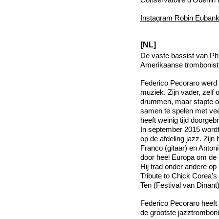
Instagram Robin Euban
[NL]
De vaste bassist van Phil
Amerikaanse trombonist 
Federico Pecoraro werd g
muziek. Zijn vader, zelf 
drummen, maar stapte op 
samen te spelen met veel 
heeft weinig tijd doorge
In september 2015 wordt 
op de afdeling jazz. Zijn 
Franco (gitaar) en Antoni
door heel Europa om de r
Hij trad onder andere op
Tribute to Chick Corea’s
Ten (Festival van Dinant)
Federico Pecoraro heeft
de grootste jazztromboni