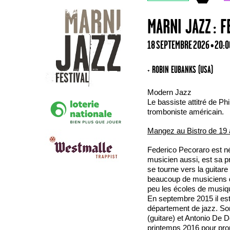
MARNI JAZZ : 
18 SEPTEMBRE 2026 • 20:
+ ROBIN EUBANKS (USA)
Modern Jazz
Le bassiste attitré de Phi
tromboniste américain.
Mangez au Bistro de 19 
Federico Pecoraro est né 
musicien aussi, est sa p
se tourne vers la guita
beaucoup de musiciens de
peu les écoles de musiqu
En septembre 2015 il est
département de jazz. Son 
(guitare) et Antonio De D
printemps 2016 pour promo