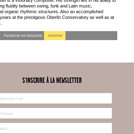
in is a visionary composer. His strength lies in his ability to
ng fluidity between swing, funk and Latin music,
nd organic rhythmic structures. Also an accomplished
 years at the prestigious Oberlin Conservatory as well as at
.
Facebook est désactivé.
Autoriser
S'INSCRIRE À LA NEWSLETTER