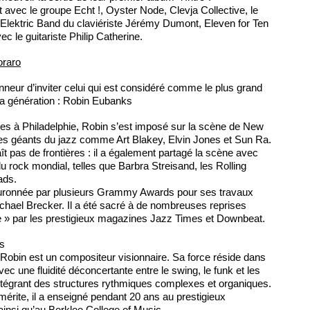
uit avec le groupe Echt !, Oyster Node, Clevja Collective, le
 Elektric Band du claviériste Jérémy Dumont, Eleven for Ten
ec le guitariste Philip Catherine.
oraro
nneur d’inviter celui qui est considéré comme le plus grand
sa génération : Robin Eubanks
tes à Philadelphie, Robin s’est imposé sur la scène de New
des géants du jazz comme Art Blakey, Elvin Jones et Sun Ra.
t pas de frontières : il a également partagé la scène avec
u rock mondial, telles que Barbra Streisand, les Rolling
ads.
ouronnée par plusieurs Grammy Awards pour ses travaux
chael Brecker. Il a été sacré à de nombreuses reprises
e » par les prestigieux magazines Jazz Times et Downbeat.
s
, Robin est un compositeur visionnaire. Sa force réside dans
ec une fluidité déconcertante entre le swing, le funk et les
ntégrant des structures rythmiques complexes et organiques.
rite, il a enseigné pendant 20 ans au prestigieux
ainsi qu’au Berklee College of Music.