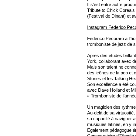
Il s’est entre autre prod
Tribute to Chick Corea’s
(Festival de Dinant) et av
Instagram Federico Pec
Federico Pecoraro a l’ho
tromboniste de jazz de 
Après des études brillan
York, collaborant avec 
Mais son talent ne connaî
des icônes de la pop et d
Stones et les Talking He
Son excellence a été c
avec Dave Holland et Mi
« Tromboniste de l’anné
Un magicien des rythme
Au-delà de sa virtuosité
sa capacité à naviguer av
musiques latines, en y i
Également pédagogue émé
Conservatoire d’Oberlin 