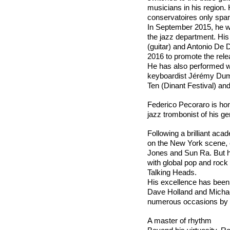
musicians in his region. 
conservatoires only spar
In September 2015, he wa
the jazz department. His 
(guitar) and Antonio De 
2016 to promote the releas
He has also performed wi
keyboardist Jérémy Dumon
Ten (Dinant Festival) and 
Federico Pecoraro is ho
jazz trombonist of his g
Following a brilliant ac
on the New York scene, c
Jones and Sun Ra. But h
with global pop and rock
Talking Heads.
His excellence has been
Dave Holland and Michae
numerous occasions by 
A master of rhythm