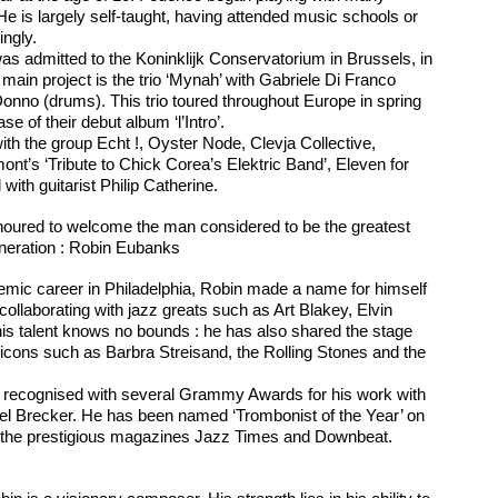
He is largely self-taught, having attended music schools or
ingly.
s admitted to the Koninklijk Conservatorium in Brussels, in
main project is the trio ‘Mynah’ with Gabriele Di Franco
Donno (drums). This trio toured throughout Europe in spring
e of their debut album ‘l’Intro’.
th the group Echt !, Oyster Node, Clevja Collective,
t’s ‘Tribute to Chick Corea’s Elektric Band’, Eleven for
with guitarist Philip Catherine.
noured to welcome the man considered to be the greatest
eneration : Robin Eubanks
ademic career in Philadelphia, Robin made a name for himself
ollaborating with jazz greats such as Art Blakey, Elvin
is talent knows no bounds : he has also shared the stage
 icons such as Barbra Streisand, the Rolling Stones and the
 recognised with several Grammy Awards for his work with
l Brecker. He has been named ‘Trombonist of the Year’ on
the prestigious magazines Jazz Times and Downbeat.