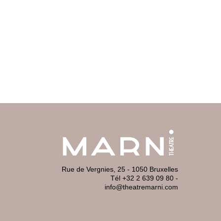
Rue de Vergnies, 25 - 1050 Bruxelles
Tél +32 2 639 09 80
-
info@theatremarni.com