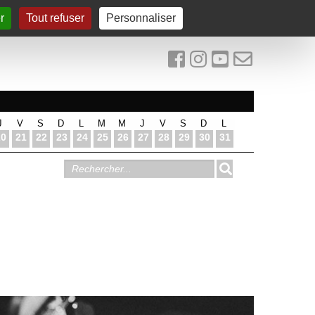
r
Tout refuser
Personnaliser
J
V
S
D
L
M
M
J
V
S
D
L
20
21
22
23
24
25
26
27
28
29
30
31