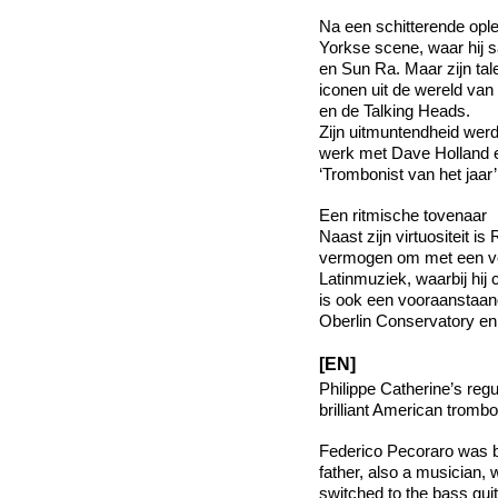
Na een schitterende opl
Yorkse scene, waar hij 
en Sun Ra. Maar zijn tal
iconen uit de wereld van
en de Talking Heads.
Zijn uitmuntendheid wer
werk met Dave Holland en
‘Trombonist van het jaar
Een ritmische tovenaar
Naast zijn virtuositeit is
vermogen om met een ver
Latinmuziek, waarbij hij 
is ook een vooraanstaand
Oberlin Conservatory en
[EN]
Philippe Catherine’s regu
brilliant American tromb
Federico Pecoraro was bo
father, also a musician, 
switched to the bass gui