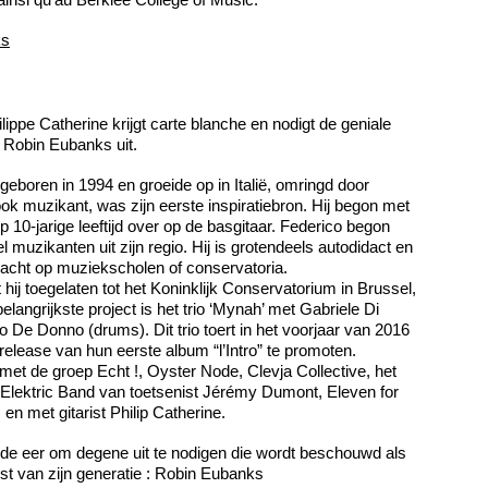
ks
ippe Catherine krijgt carte blanche en nodigt de geniale
Robin Eubanks uit.
eboren in 1994 en groeide op in Italië, omringd door
ook muzikant, was zijn eerste inspiratiebron. Hij begon met
10-jarige leeftijd over op de basgitaar. Federico begon
muzikanten uit zijn regio. Hij is grotendeels autodidact en
bracht op muziekscholen of conservatoria.
hij toegelaten tot het Koninklijk Conservatorium in Brussel,
belangrijkste project is het trio ‘Mynah’ met Gabriele Di
o De Donno (drums). Dit trio toert in het voorjaar van 2016
elease van hun eerste album “l’Intro” te promoten.
 met de groep Echt !, Oyster Node, Clevja Collective, het
 Elektric Band van toetsenist Jérémy Dumont, Eleven for
 en met gitarist Philip Catherine.
 de eer om degene uit te nodigen die wordt beschouwd als
st van zijn generatie : Robin Eubanks