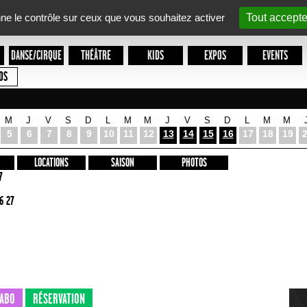
nne le contrôle sur ceux que vous souhaitez activer
Tout accepte
DANSE/CIRQUE
THÉÂTRE
KIDS
EXPOS
EVENTS
OS
M
J
V
S
D
L
M
M
J
V
S
D
L
M
M
5
6
7
8
9
10
11
12
13
14
15
16
17
18
19
LOCATIONS
SAISON
PHOTOS
7
6 27
ABO
RÉSERVATION