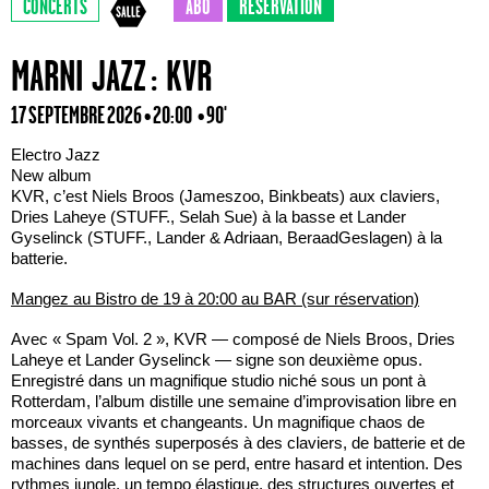
CONCERTS
ABO
RÉSERVATION
MARNI JAZZ : KVR
17 SEPTEMBRE 2026 • 20:00
• 90'
Electro Jazz
New album
KVR, c’est Niels Broos (Jameszoo, Binkbeats) aux claviers,
Dries Laheye (STUFF., Selah Sue) à la basse et Lander
Gyselinck (STUFF., Lander & Adriaan, BeraadGeslagen) à la
batterie.
Mangez au Bistro de 19 à 20:00 au BAR (sur réservation)
Avec « Spam Vol. 2 », KVR — composé de Niels Broos, Dries
Laheye et Lander Gyselinck — signe son deuxième opus.
Enregistré dans un magnifique studio niché sous un pont à
Rotterdam, l’album distille une semaine d’improvisation libre en
morceaux vivants et changeants. Un magnifique chaos de
basses, de synthés superposés à des claviers, de batterie et de
machines dans lequel on se perd, entre hasard et intention. Des
rythmes jungle, un tempo élastique, des structures ouvertes et