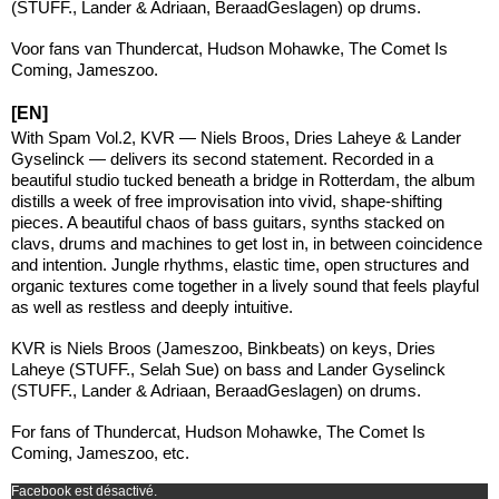
(STUFF., Lander & Adriaan, BeraadGeslagen) op drums.
Voor fans van Thundercat, Hudson Mohawke, The Comet Is
Coming, Jameszoo.
[EN]
With Spam Vol.2, KVR — Niels Broos, Dries Laheye & Lander
Gyselinck — delivers its second statement. Recorded in a
beautiful studio tucked beneath a bridge in Rotterdam, the album
distills a week of free improvisation into vivid, shape-shifting
pieces. A beautiful chaos of bass guitars, synths stacked on
clavs, drums and machines to get lost in, in between coincidence
and intention. Jungle rhythms, elastic time, open structures and
organic textures come together in a lively sound that feels playful
as well as restless and deeply intuitive.
KVR is Niels Broos (Jameszoo, Binkbeats) on keys, Dries
Laheye (STUFF., Selah Sue) on bass and Lander Gyselinck
(STUFF., Lander & Adriaan, BeraadGeslagen) on drums.
For fans of Thundercat, Hudson Mohawke, The Comet Is
Coming, Jameszoo, etc.
Facebook est désactivé.