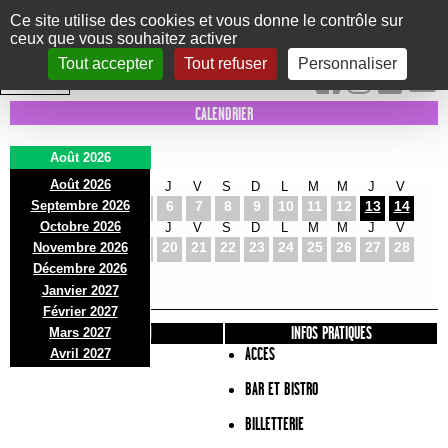
Panneau de gestion des cookies
Ce site utilise des cookies et vous donne le contrôle sur
ceux que vous souhaitez activer
Le Marni
CONCERTS
DANSE/CIRQUE
THÉÂTRE
KIDS
EXPOS
EVENTS
Tout accepter
Tout refuser
Personnaliser
INTRA MUROS
CALENDRIER
Août 2026
Août 2026
S
D
L
M
M
J
V
S
D
L
M
M
J
V
Septembre 2026
1
2
3
4
5
6
7
8
9
10
11
12
13
14
Octobre 2026
S
D
L
M
M
J
V
S
D
L
M
M
J
V
15
16
17
18
19
20
21
22
23
24
25
26
27
28
Novembre 2026
S
D
L
Décembre 2026
29
30
31
Janvier 2027
Février 2027
PRÉSENTATION
INFOS PRATIQUES
Mars 2027
ACCES
Avril 2027
BAR ET BISTRO
BILLETTERIE