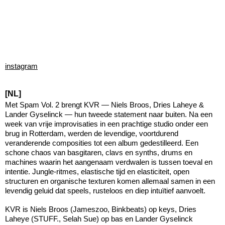
instagram
[NL]
Met Spam Vol. 2 brengt KVR — Niels Broos, Dries Laheye &
Lander Gyselinck — hun tweede statement naar buiten. Na een
week van vrije improvisaties in een prachtige studio onder een
brug in Rotterdam, werden de levendige, voortdurend
veranderende composities tot een album gedestilleerd. Een
schone chaos van basgitaren, clavs en synths, drums en
machines waarin het aangenaam verdwalen is tussen toeval en
intentie. Jungle-ritmes, elastische tijd en elasticiteit, open
structuren en organische texturen komen allemaal samen in een
levendig geluid dat speels, rusteloos en diep intuïtief aanvoelt.
KVR is Niels Broos (Jameszoo, Binkbeats) op keys, Dries
Laheye (STUFF., Selah Sue) op bas en Lander Gyselinck