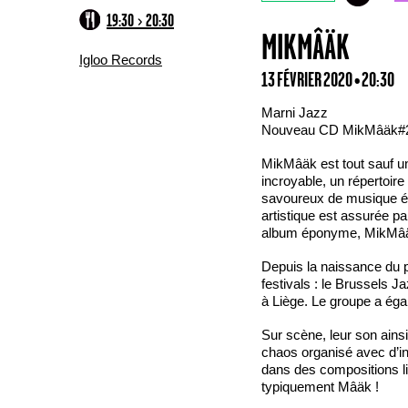
19:30 > 20:30
MIKMÂÄK
Igloo Records
13 FÉVRIER 2020 • 20:30
Marni Jazz
Nouveau CD MikMâäk#
MikMâäk est tout sauf un
incroyable, un répertoi
savoureux de musique éc
artistique est assurée pa
album éponyme, MikMâäk
Depuis la naissance du 
festivals : le Brussels 
à Liège. Le groupe a éga
Sur scène, leur son ains
chaos organisé avec d’in
dans des compositions l
typiquement Mâäk !