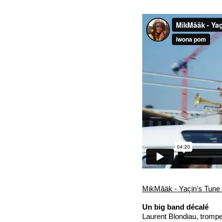
MikMâäk - Yaçin's Tune //
Un big band décalé
Laurent Blondiau, trompet