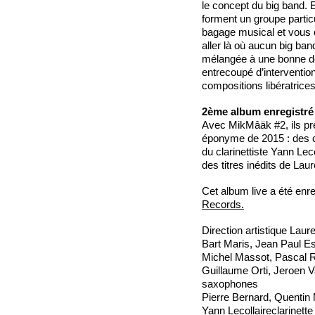
le concept du big band. 
forment un groupe particu
bagage musical et vous 
aller là où aucun big band
mélangée à une bonne dos
entrecoupé d’interventio
compositions libératrices
2ème album enregistré 
Avec MikMâäk #2, ils pré
éponyme de 2015 : des co
du clarinettiste Yann Lec
des titres inédits de Laur
Cet album live a été enre
Records.
Direction artistique Laur
Bart Maris, Jean Paul Es
Michel Massot, Pascal 
Guillaume Orti, Jeroen V
saxophones
Pierre Bernard, Quentin 
Yann Lecollaireclarinette