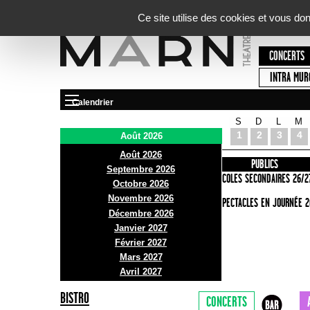
Panneau de gestion des cookies
Ce site utilise des cookies et vous do
CONCERTS
INTRA MUR
Calendrier
S
D
L
M
Le Marni
1
2
3
4
Août 2026
Août 2026
PRÉSENTATION
INFOS PRATIQUES
PUBLICS
Septembre 2026
ACCES
ECOLES SECONDAIRES 26/2
Octobre 2026
Novembre 2026
BAR ET BISTRO
SPECTACLES EN JOURNÉE 2
Décembre 2026
BILLETTERIE
Janvier 2027
Février 2027
Mars 2027
Avril 2027
BISTRO
CONCERTS