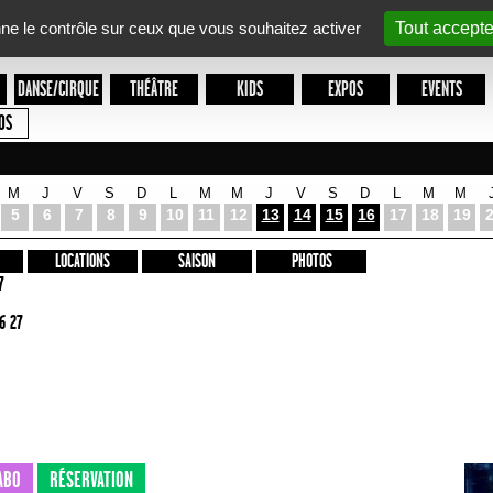
nne le contrôle sur ceux que vous souhaitez activer
Tout accepte
DANSE/CIRQUE
THÉÂTRE
KIDS
EXPOS
EVENTS
OS
M
J
V
S
D
L
M
M
J
V
S
D
L
M
M
5
6
7
8
9
10
11
12
13
14
15
16
17
18
19
LOCATIONS
SAISON
PHOTOS
7
6 27
ABO
RÉSERVATION