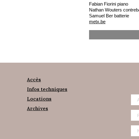
Fabian Fiorini piano
Nathan Wouters contre
Samuel Ber batterie
metx.be
Accès
Infos techniques
Locations
Archives