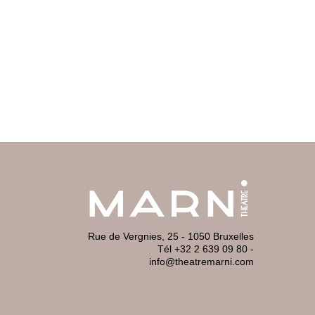
Rue de Vergnies, 25 - 1050 Bruxelles
Tél +32 2 639 09 80
-
info@theatremarni.com