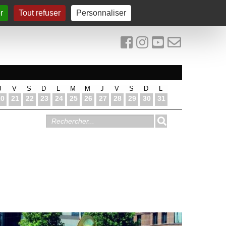
r
Tout refuser
Personnaliser
J
V
S
D
L
M
M
J
V
S
D
L
20
21
22
23
24
25
26
27
28
29
30
31