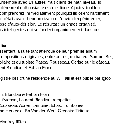
Ensemble avec 14 autres musiciens de haut niveau, ils
lièrement enthousiaste et éclectique. Ajoutez tout leur
comprendrez immédiatement pourquoi ils osent hardiment
 n’était avant. Leur motivation : l’envie d’expérimenter,
e d’auto-dérision. Le résultat : un chaos organisé,
ns intelligentes qui se fondent organiquement dans des
.
live
sentent la suite tant attendue de leur premier album
mpositions originales, entre autres, du batteur Samuel Ber,
ollaire et du tubiste Pascal Rousseau. Cerise sur le gâteau,
ent Blondiau et Fabian Fiorini.
gistré lors d’une résidence au W:Halll et est publié par
Igloo
ent Blondiau & Fabian Fiorini
tiévenart, Laurent Blondiau trompettes
Rousseau, Adrien Lambinet tubas, trombones
an Herzeele, Bo Van der Werf, Grégoire Tirtiaux
Manfroy flûtes