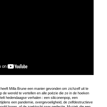
heeft Milla Brune een manier gevonden om zichzelf uit te
 de wereld te vertellen en alle poëzie die ze in de hoeken
telt hedendaagse verhalen : een siliconenpop, een
ijdens een pandemie, overgevoeligheid, de zelfdestructieve
ofd horen, of de zoektocht naar perfectie. Muziek die een