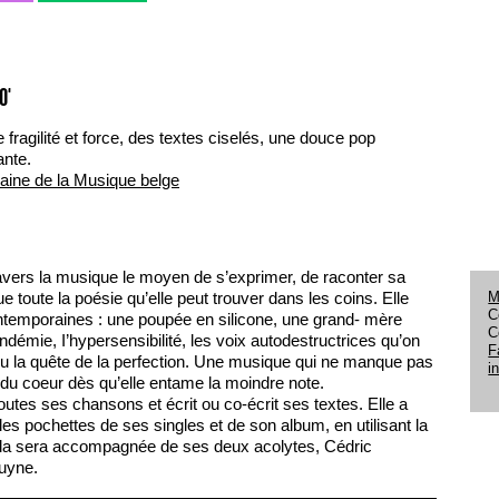
0'
e fragilité et force, des textes ciselés, une douce pop
ante.
ine de la Musique belge
ravers la musique le moyen de s’exprimer, de raconter sa
M
e toute la poésie qu’elle peut trouver dans les coins. Elle
C
ntemporaines : une poupée en silicone, une grand- mère
C
démie, I’hypersensibilité, les voix autodestructrices qu’on
F
ou la quête de la perfection. Une musique qui ne manque pas
i
du coeur dès qu’elle entame la moindre note.
utes ses chansons et écrit ou co-écrit ses textes. Elle a
es pochettes de ses singles et de son album, en utilisant la
illa sera accompagnée de ses deux acolytes, Cédric
uyne.