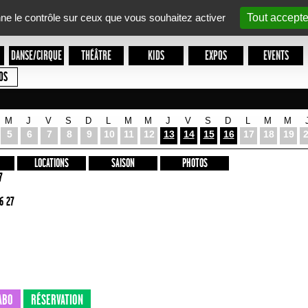
nne le contrôle sur ceux que vous souhaitez activer
Tout accepte
DANSE/CIRQUE
THÉÂTRE
KIDS
EXPOS
EVENTS
OS
M
J
V
S
D
L
M
M
J
V
S
D
L
M
M
5
6
7
8
9
10
11
12
13
14
15
16
17
18
19
LOCATIONS
SAISON
PHOTOS
7
6 27
ABO
RÉSERVATION