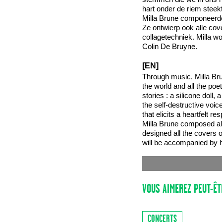
hart onder de riem steek
Milla Brune componeerde 
Ze ontwierp ook alle cov
collagetechniek. Milla w
Colin De Bruyne.
[EN]
Through music, Milla Brun
the world and all the poe
stories : a silicone doll
the self-destructive voic
that elicits a heartfelt r
Milla Brune composed all
designed all the covers o
will be accompanied by 
VOUS AIMEREZ PEUT-ÊT
CONCERTS