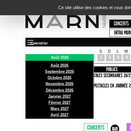
Panneau de gestion des cookies
Ce site utilise des cookies et vous do
CONCERTS
INTRA MUR
Calendrier
S
D
L
M
Le Marni
1
2
3
4
Août 2026
Août 2026
PRÉSENTATION
INFOS PRATIQUES
PUBLICS
Septembre 2026
ACCES
ECOLES SECONDAIRES 26/2
Octobre 2026
Novembre 2026
BAR ET BISTRO
SPECTACLES EN JOURNÉE 2
Décembre 2026
BILLETTERIE
Janvier 2027
Février 2027
Mars 2027
Avril 2027
CONCERTS