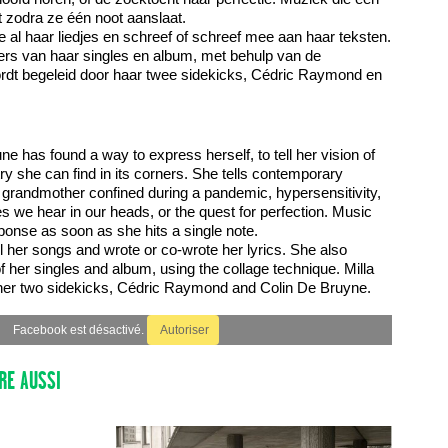
t zodra ze één noot aanslaat.
al haar liedjes en schreef of schreef mee aan haar teksten.
ers van haar singles en album, met behulp van de
ordt begeleid door haar twee sidekicks, Cédric Raymond en
e has found a way to express herself, to tell her vision of
try she can find in its corners. She tells contemporary
, a grandmother confined during a pandemic, hypersensitivity,
es we hear in our heads, or the quest for perfection. Music
esponse as soon as she hits a single note.
 her songs and wrote or co-wrote her lyrics. She also
f her singles and album, using the collage technique. Milla
her two sidekicks, Cédric Raymond and Colin De Bruyne.
Facebook est désactivé.
Autoriser
RE AUSSI