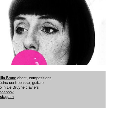
illa Brune
chant, compositions
édric contrebasse, guitare
olin De Bruyne claviers
acebook
nstagram