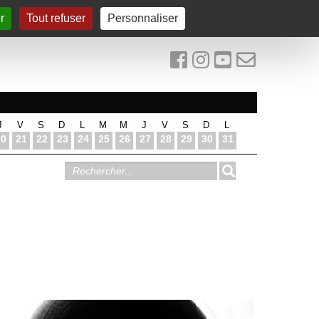
r
Tout refuser
Personnaliser
J
V
S
D
L
M
M
J
V
S
D
L
20
21
22
23
24
25
26
27
28
29
30
31