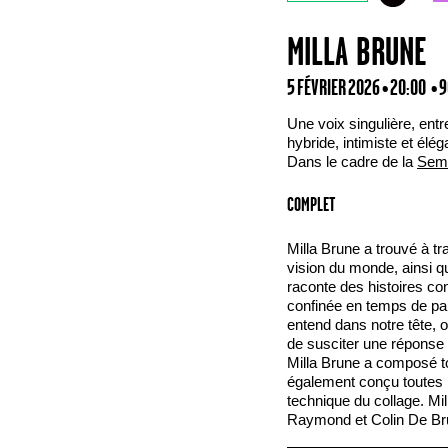
MILLA BRUNE
5 FÉVRIER 2026 • 20:00
• 9
Une voix singulière, entr
hybride, intimiste et élég
Dans le cadre de la
Sema
COMPLET
Milla Brune a trouvé à t
vision du monde, ainsi qu
raconte des histoires co
confinée en temps de pan
entend dans notre tête, 
de susciter une réponse 
Milla Brune a composé to
également conçu toutes l
technique du collage. M
Raymond et Colin De Br