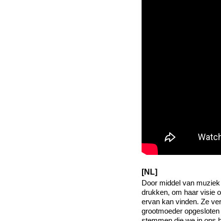
[NL]
Door middel van muziek 
drukken, om haar visie op
ervan kan vinden. Ze ver
grootmoeder opgesloten t
stemmen die we in ons ho