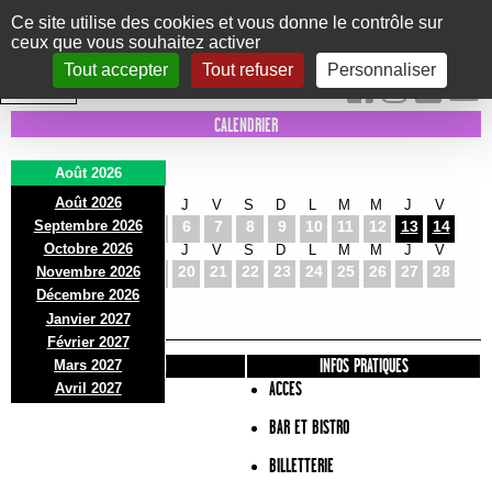
Panneau de gestion des cookies
Ce site utilise des cookies et vous donne le contrôle sur
ceux que vous souhaitez activer
Le Marni
CONCERTS
DANSE/CIRQUE
THÉÂTRE
KIDS
EXPOS
EVENTS
Tout accepter
Tout refuser
Personnaliser
INTRA MUROS
CALENDRIER
Août 2026
Août 2026
S
D
L
M
M
J
V
S
D
L
M
M
J
V
Septembre 2026
1
2
3
4
5
6
7
8
9
10
11
12
13
14
Octobre 2026
S
D
L
M
M
J
V
S
D
L
M
M
J
V
15
16
17
18
19
20
21
22
23
24
25
26
27
28
Novembre 2026
S
D
L
Décembre 2026
29
30
31
Janvier 2027
Février 2027
PRÉSENTATION
INFOS PRATIQUES
Mars 2027
ACCES
Avril 2027
BAR ET BISTRO
BILLETTERIE