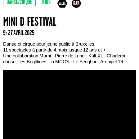
DANSE/CIRQUE
KIDS
MINI D FESTIVAL
9 › 27 AVRIL 2025
Danse et cirque pour jeune public à Bruxelles
11 spectacles à partir de 4 mois jusque 12 ans et +
Une collaboration Marni - Pierre de Lune - Kult XL - Charleroi
danse - les Brigittines - la MCCS - Le Senghor - Archipel 19