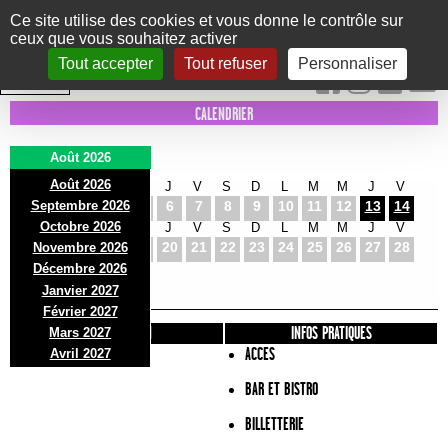
Panneau de gestion des cookies
Ce site utilise des cookies et vous donne le contrôle sur
ceux que vous souhaitez activer
Le Marni
CONCERTS
DANSE/CIRQUE
THÉÂTRE
KIDS
EXPOS
EVENTS
Tout accepter
Tout refuser
Personnaliser
INTRA MUROS
CALENDRIER
Août 2026
Août 2026
S
D
L
M
M
J
V
S
D
L
M
M
J
V
Septembre 2026
1
2
3
4
5
6
7
8
9
10
11
12
13
14
Octobre 2026
S
D
L
M
M
J
V
S
D
L
M
M
J
V
15
16
17
18
19
20
21
22
23
24
25
26
27
28
Novembre 2026
S
D
L
Décembre 2026
29
30
31
Janvier 2027
Février 2027
PRÉSENTATION
INFOS PRATIQUES
Mars 2027
ACCES
Avril 2027
BAR ET BISTRO
BILLETTERIE