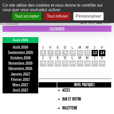
Panneau de gestion des cookies
Ce site utilise des cookies et vous donne le contrôle sur
ceux que vous souhaitez activer
Le Marni
CONCERTS
DANSE/CIRQUE
THÉÂTRE
KIDS
EXPOS
EVENTS
Tout accepter
Tout refuser
Personnaliser
INTRA MUROS
CALENDRIER
Août 2026
Août 2026
S
D
L
M
M
J
V
S
D
L
M
M
J
V
Septembre 2026
1
2
3
4
5
6
7
8
9
10
11
12
13
14
Octobre 2026
S
D
L
M
M
J
V
S
D
L
M
M
J
V
15
16
17
18
19
20
21
22
23
24
25
26
27
28
Novembre 2026
S
D
L
Décembre 2026
29
30
31
Janvier 2027
Février 2027
PRÉSENTATION
INFOS PRATIQUES
Mars 2027
ACCES
Avril 2027
BAR ET BISTRO
BILLETTERIE