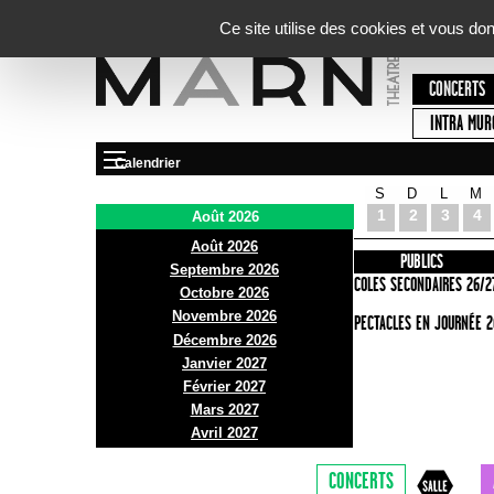
Panneau de gestion des cookies
Ce site utilise des cookies et vous do
CONCERTS
INTRA MUR
Calendrier
S
D
L
M
Le Marni
1
2
3
4
Août 2026
Août 2026
PRÉSENTATION
INFOS PRATIQUES
PUBLICS
Septembre 2026
ACCES
ECOLES SECONDAIRES 26/2
Octobre 2026
Novembre 2026
BAR ET BISTRO
SPECTACLES EN JOURNÉE 2
Décembre 2026
BILLETTERIE
Janvier 2027
Février 2027
Mars 2027
Avril 2027
CONCERTS