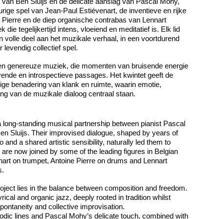
n van Ben Sluijs en de delicate aanslag van Pascal Mohy,
ige spel van Jean-Paul Estiévenart, de inventieve en rijke
 Pierre en de diep organische contrabas van Lennart
ie tegelijkertijd intens, vloeiend en meditatief is. Elk lid
n volle deel aan het muzikale verhaal, in een voortdurend
 levendig collectief spel.
en genereuze muziek, die momenten van bruisende energie
ende en introspectieve passages. Het kwintet geeft de
ige benadering van klank en ruimte, waarin emotie,
ang van de muzikale dialoog centraal staan.
 a long-standing musical partnership between pianist Pascal
n Sluijs. Their improvised dialogue, shaped by years of
 and a shared artistic sensibility, naturally led them to
 are now joined by some of the leading figures in Belgian
nart on trumpet, Antoine Pierre on drums and Lennart
s.
oject lies in the balance between composition and freedom.
rical and organic jazz, deeply rooted in tradition whilst
pontaneity and collective improvisation.
lodic lines and Pascal Mohy’s delicate touch, combined with