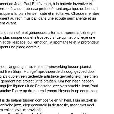
cent de Jean-Paul Estiévenart, à la batterie inventive et
erre et à la contrebasse profondément organique de Lennart
ique à la fois intense, fluide et méditative. Chaque membre
inement au récit musical, dans une écoute permanente et un
ment vivant.
sique sincère et généreuse, alternant moments d’énergie
 plus suspendus et introspectifs. Le quintet privilégie une
et de l’espace, où l’émotion, la spontanéité et la profondeur
pent une place centrale.
uit een langdurige muzikale samenwerking tussen pianist
st Ben Sluijs. Hun geïmproviseerde dialoog, gevoed door
als duo en een gedeelde artistieke gevoeligheid, heeft hen
oe gebracht het project uit te breiden. Om hen heen hebben
ngrijke figuren uit de Belgische jazz verzameld : Jean-Paul
 Antoine Pierre op drums en Lennart Heyndels op contrabas.
ct is de balans tussen compositie en vrijheid. Hun muziek is
anische jazz, diep geworteld in de traditie, maar met veel
en collectieve improvisatie.