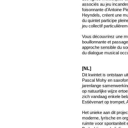
associés au jeu incandes
foisonnante d’Antoine Pi
Heyndels, créent une mus
du quintet participe ple
jeu collectif particulière
Vous découvrirez une mu
bouillonnante et passages
approche sensible du son 
du dialogue musical occu
[NL]
Dit kwintet is ontstaan 
Pascal Mohy en saxofoni
jarenlange samenwerking 
op natuurlijke wijze ert
zich vandaag enkele bela
Estiévenart op trompet,
Het unieke aan dit proje
moderne, lyrische en org
ruimte voor spontaniteit 