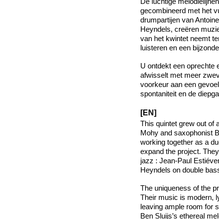
De luchtige melodielijne
gecombineerd met het vur
drumpartijen van Antoine
Heyndels, creëren muziek d
van het kwintet neemt te
luisteren en een bijzonder
U ontdekt een oprechte 
afwisselt met meer zwev
voorkeur aan een gevoel
spontaniteit en de diepg
[EN]
This quintet grew out of
Mohy and saxophonist Be
working together as a duo
expand the project. They
jazz : Jean-Paul Estiéve
Heyndels on double bas
The uniqueness of the pr
Their music is modern, ly
leaving ample room for s
Ben Sluijs’s ethereal me