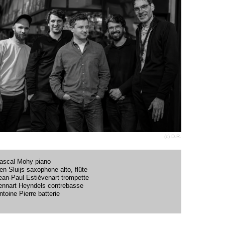
(c) D.R.
ascal Mohy piano
en Sluijs saxophone alto, flûte
ean-Paul Estiévenart trompette
ennart Heyndels contrebasse
ntoine Pierre batterie