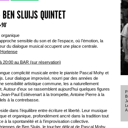
 BEN SLUIJS QUINTET
• 90'
t organique
 approche sensible du son et de l’espace, où l’émotion, la
deur du dialogue musical occupent une place centrale.
’Hortense
à 20:00 au BAR (sur réservation)
longue complicité musicale entre le pianiste Pascal Mohy et
js. Leur dialogue improvisé, nourri par des années de
ne sensibilité artistique commune, les a naturellement
jet. Autour d’eux se rassemblent aujourd’hui quelques figures
P
Jean-Paul Estiévenart à la trompette, Antoine Pierre à la
B
dels à la contrebasse.
J
L
A
éside dans l’équilibre entre écriture et liberté. Leur musique
ique et organique, profondément ancré dans la tradition tout
e à la spontanéité et à l’improvisation collective.
riennes de Ben Sluijs, le toucher délicat de Pascal Mohy,