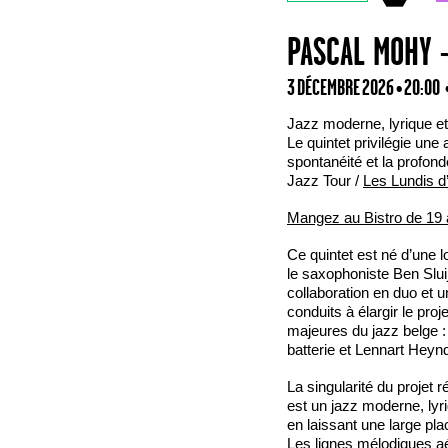
PASCAL MOHY -
3 DÉCEMBRE 2026 • 20:00
Jazz moderne, lyrique e
Le quintet privilégie une
spontanéité et la profon
Jazz Tour /
Les Lundis d
Mangez au Bistro de 19 
Ce quintet est né d’une 
le saxophoniste Ben Slui
collaboration en duo et u
conduits à élargir le pro
majeures du jazz belge : 
batterie et Lennart Heyn
La singularité du projet r
est un jazz moderne, lyr
en laissant une large plac
Les lignes mélodiques aé