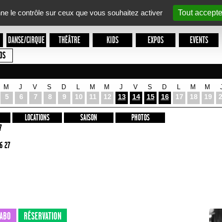
nne le contrôle sur ceux que vous souhaitez activer
Tout accepte
DANSE/CIRQUE
THÉÂTRE
KIDS
EXPOS
EVENTS
OS
M
J
V
S
D
L
M
M
J
V
S
D
L
M
M
5
6
7
8
9
10
11
12
13
14
15
16
17
18
19
LOCATIONS
SAISON
PHOTOS
7
6 27
ABO
RÉSERVATION