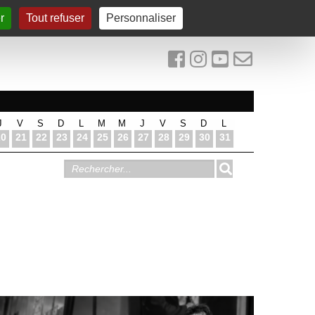
r
Tout refuser
Personnaliser
J
V
S
D
L
M
M
J
V
S
D
L
20
21
22
23
24
25
26
27
28
29
30
31