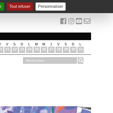
r
Tout refuser
Personnaliser
J
V
S
D
L
M
M
J
V
S
D
L
20
21
22
23
24
25
26
27
28
29
30
31