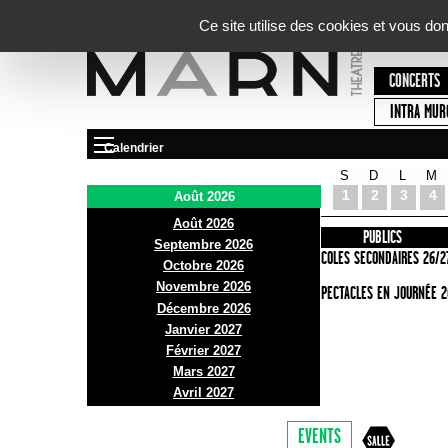
Panneau de gestion des cookies
Ce site utilise des cookies et vous do
CONCERTS
INTRA MUR
Calendrier
S
D
L
M
Le Marni
1
2
3
4
Août 2026
Août 2026
PRÉSENTATION
INFOS PRATIQUES
PUBLICS
Septembre 2026
ACCES
ECOLES SECONDAIRES 26/2
Octobre 2026
Novembre 2026
BAR ET BISTRO
SPECTACLES EN JOURNÉE 2
Décembre 2026
BILLETTERIE
Janvier 2027
Février 2027
Mars 2027
Avril 2027
EVENTS