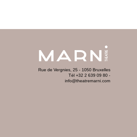
Rue de Vergnies, 25 - 1050 Bruxelles
Tél +32 2 639 09 80
-
info@theatremarni.com