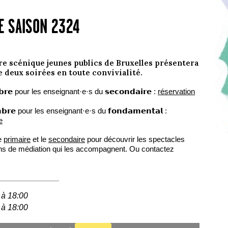
E SAISON 2324
tre scénique jeunes publics de Bruxelles présentera
e deux soirées en toute convivialité.
𝗺𝗯𝗿𝗲 pour les enseignant·e·s du 𝘀𝗲𝗰𝗼𝗻𝗱𝗮𝗶𝗿𝗲 :
réservation
𝗲𝗺𝗯𝗿𝗲 pour les enseignant·e·s du 𝗳𝗼𝗻𝗱𝗮𝗺𝗲𝗻𝘁𝗮𝗹 :
e
le
primaire
et le
secondaire
pour découvrir les spectacles
ons de médiation qui les accompagnent. Ou contactez
 à 18:00
 à 18:00