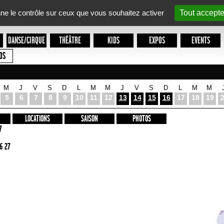
nne le contrôle sur ceux que vous souhaitez activer
Tout accepte
DANSE/CIRQUE
THÉÂTRE
KIDS
EXPOS
EVENTS
OS
M
J
V
S
D
L
M
M
J
V
S
D
L
M
M
5
6
7
8
9
10
11
12
13
14
15
16
17
18
19
LOCATIONS
SAISON
PHOTOS
7
6 27