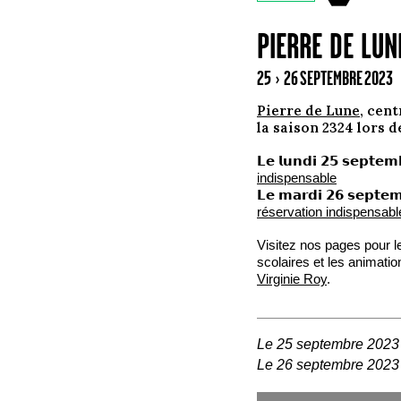
PIERRE DE LUN
25 › 26 SEPTEMBRE 2023
Pierre de Lune
, cen
la saison 2324 lors d
𝗟𝗲 𝗹𝘂𝗻𝗱𝗶 𝟮𝟱 𝘀𝗲𝗽𝘁
indispensable
𝗟𝗲 𝗺𝗮𝗿𝗱𝗶 𝟮𝟲 𝘀𝗲𝗽𝘁
réservation indispensabl
Visitez nos pages pour 
scolaires et les animati
Virginie Roy
.
Le 25 septembre 2023
Le 26 septembre 2023