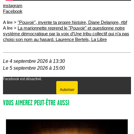
instagram
Facebook
A lire >
"Pouvoir", invente ta propre histoire, Diane Delangre, rtbf
A lire >
La marionnette reprend le "Pouvoir" et questionne notre
système démocratique par la voix d’Une tribu collectif qui n’a pas
choisi son nom au hasard. Laurence Bertels, La Libre
Le 4 septembre 2026 à 13:30
Le 5 septembre 2026 à 15:00
Facebook est désactivé.
Autoriser
VOUS AIMEREZ PEUT-ÊTRE AUSSI