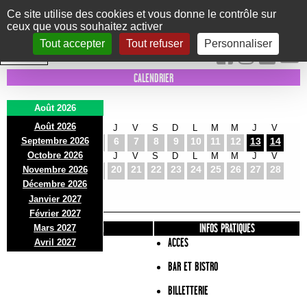
Panneau de gestion des cookies
Ce site utilise des cookies et vous donne le contrôle sur
ceux que vous souhaitez activer
Le Marni
CONCERTS
DANSE/CIRQUE
THÉÂTRE
KIDS
EXPOS
EVENTS
Tout accepter
Tout refuser
Personnaliser
INTRA MUROS
CALENDRIER
Août 2026
Août 2026
S
D
L
M
M
J
V
S
D
L
M
M
J
V
Septembre 2026
1
2
3
4
5
6
7
8
9
10
11
12
13
14
Octobre 2026
S
D
L
M
M
J
V
S
D
L
M
M
J
V
15
16
17
18
19
20
21
22
23
24
25
26
27
28
Novembre 2026
S
D
L
Décembre 2026
29
30
31
Janvier 2027
Février 2027
PRÉSENTATION
INFOS PRATIQUES
Mars 2027
ACCES
Avril 2027
BAR ET BISTRO
BILLETTERIE