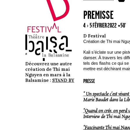
PREMISSE
4 › 5 FÉVRIER 2022
• 50'
D Festival
Création de Thi mai Ngu
Kali s’éclate sur une pis
danser. À travers les d
tels des flashs ce qui se 
Découvrez une autre
mettre est déchirant mais
création de Thi mai
Nguyen en mars à la
Balsamine :
STAND BY
PRESSE
" Un spectacle c’est vivant
Marie Baudet dans la Libr
"Quand on crée, on perd u
Interview de Thi mai Ngu
"Fascinante Thi mai Nguy