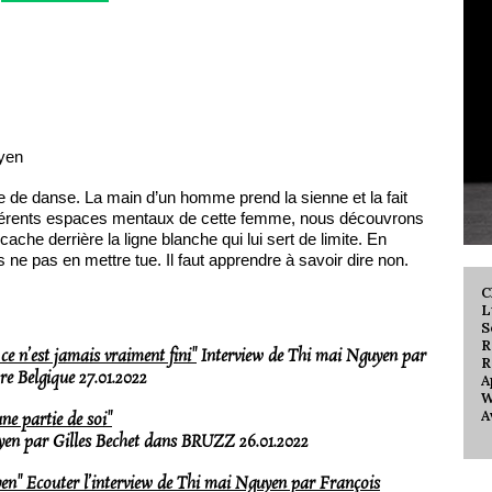
yen
te de danse. La main d’un homme prend la sienne et la fait
ifférents espaces mentaux de cette femme, nous découvrons
cache derrière la ligne blanche qui lui sert de limite. En
 ne pas en mettre tue. Il faut apprendre à savoir dire non.
C
L
S
R
 ce n’est jamais vraiment fini"
Interview de Thi mai Nguyen par
R
e Belgique 27.01.2022
A
W
A
ne partie de soi"
yen par Gilles Bechet dans BRUZZ 26.01.2022
en" Ecouter l’interview de Thi mai Nguyen par François