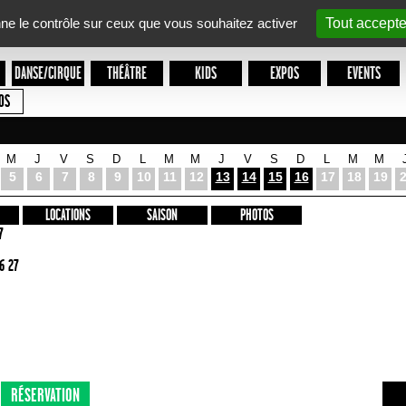
nne le contrôle sur ceux que vous souhaitez activer
Tout accepte
DANSE/CIRQUE
THÉÂTRE
KIDS
EXPOS
EVENTS
OS
M
J
V
S
D
L
M
M
J
V
S
D
L
M
M
5
6
7
8
9
10
11
12
13
14
15
16
17
18
19
LOCATIONS
SAISON
PHOTOS
7
6 27
RÉSERVATION