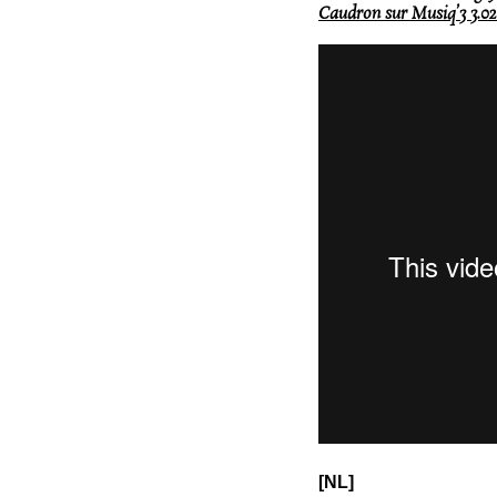
Caudron sur Musiq’3 3.02
[NL]