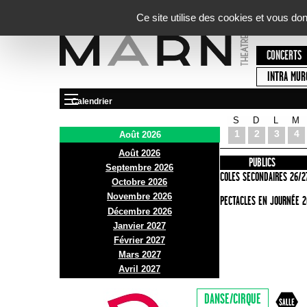
Panneau de gestion des cookies
Ce site utilise des cookies et vous do
CONCERTS
INTRA MUR
Calendrier
S
D
L
M
Le Marni
1
2
3
4
Août 2026
Août 2026
PRÉSENTATION
INFOS PRATIQUES
PUBLICS
Septembre 2026
ACCES
ECOLES SECONDAIRES 26/2
Octobre 2026
Novembre 2026
BAR ET BISTRO
SPECTACLES EN JOURNÉE 2
Décembre 2026
BILLETTERIE
Janvier 2027
Février 2027
Mars 2027
Avril 2027
DANSE/CIRQUE