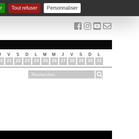
r
Tout refuser
Personnaliser
J
V
S
D
L
M
M
J
V
S
D
L
20
21
22
23
24
25
26
27
28
29
30
31