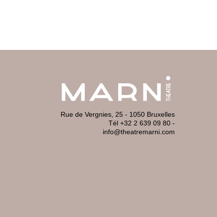
Rue de Vergnies, 25 - 1050 Bruxelles
Tél +32 2 639 09 80
-
info@theatremarni.com