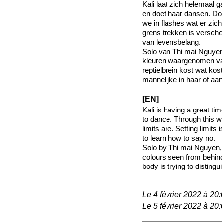
Kali laat zich helemaal
en doet haar dansen. Do
we in flashes wat er zich
grens trekken is versch
van levensbelang.
Solo van Thi mai Nguyen,
kleuren waargenomen va
reptielbrein kost wat ko
mannelijke in haar of aan
[EN]
Kali is having a great ti
to dance. Through this w
limits are. Setting limits
to learn how to say no.
Solo by Thi mai Nguyen, 
colours seen from behind 
body is trying to disting
Le 4 février 2022 à 20
Le 5 février 2022 à 20