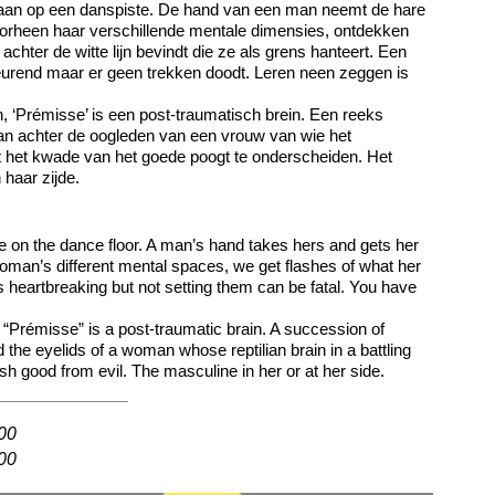
 gaan op een danspiste. De hand van een man neemt de hare
orheen haar verschillende mentale dimensies, ontdekken
 achter de witte lijn bevindt die ze als grens hanteert. Een
eurend maar er geen trekken doodt. Leren neen zeggen is
 ‘Prémisse’ is een post-traumatisch brein. Een reeks
n achter de oogleden van een vrouw van wie het
st het kwade van het goede poogt te onderscheiden. Het
 haar zijde.
me on the dance floor. A man’s hand takes hers and gets her
oman’s different mental spaces, we get flashes of what her
 is heartbreaking but not setting them can be fatal. You have
“Prémisse” is a post-traumatic brain. A succession of
the eyelids of a woman whose reptilian brain in a battling
uish good from evil. The masculine in her or at her side.
:00
:00