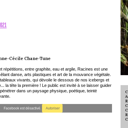
2021
nne-Cécile Chane-Tune
t répétitions, entre graphite, eau et argile, Racines est une
êlant danse, arts plastiques et art de la mouvance végétale.
 tableaux vivants, qui dévoile le dessous de nos icebergs et
.. la tête la première ! Le public est invité à se laisser guider
 pénétrer dans un paysage physique, poétique, teinté
C
vante.
A
R
C
Facebook est désactivé.
Autoriser
C
R
C