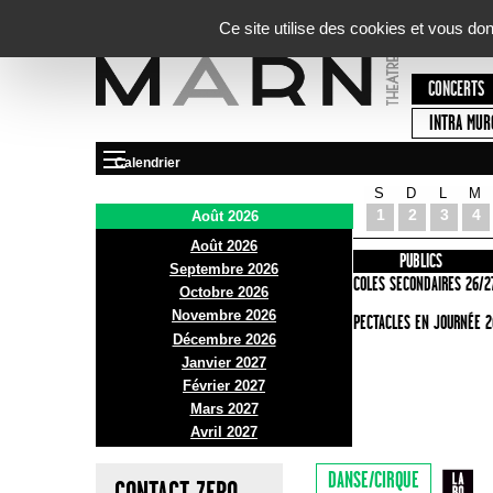
Panneau de gestion des cookies
Ce site utilise des cookies et vous do
CONCERTS
INTRA MUR
Calendrier
S
D
L
M
Le Marni
1
2
3
4
Août 2026
Août 2026
PRÉSENTATION
INFOS PRATIQUES
PUBLICS
Septembre 2026
ACCES
ECOLES SECONDAIRES 26/2
Octobre 2026
Novembre 2026
BAR ET BISTRO
SPECTACLES EN JOURNÉE 2
Décembre 2026
BILLETTERIE
Janvier 2027
Février 2027
Mars 2027
Avril 2027
DANSE/CIRQUE