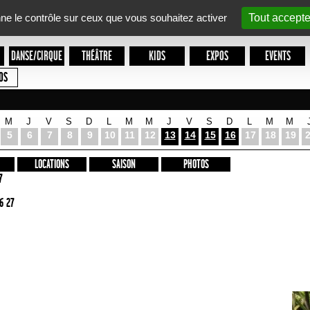
nne le contrôle sur ceux que vous souhaitez activer
Tout accepte
DANSE/CIRQUE
THÉÂTRE
KIDS
EXPOS
EVENTS
OS
M
J
V
S
D
L
M
M
J
V
S
D
L
M
M
5
6
7
8
9
10
11
12
13
14
15
16
17
18
19
LOCATIONS
SAISON
PHOTOS
7
6 27