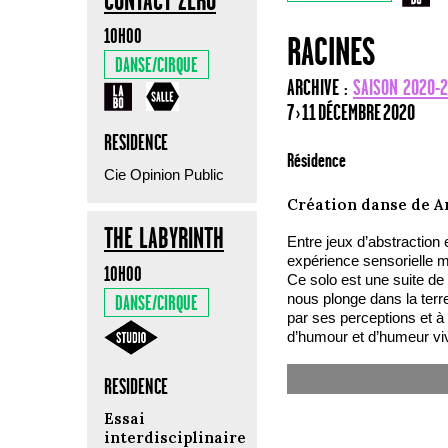
CONTACT ZERO
10H00
RACINES
DANSE/CIRQUE
ARCHIVE :
SAISON 2020-
7 › 11 DÉCEMBRE 2020
RESIDENCE
Résidence
Cie Opinion Public
Création danse de A
THE LABYRINTH
Entre jeux d’abstraction e
expérience sensorielle m
10H00
Ce solo est une suite de
nous plonge dans la terre.
DANSE/CIRQUE
par ses perceptions et à
d’humour et d’humeur vi
RESIDENCE
Essai
interdisciplinaire