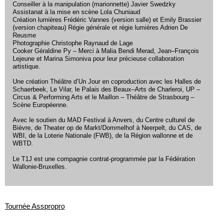
Conseiller à la manipulation (marionnette) Javier Swedzky
Assistanat à la mise en scène Lola Chuniaud
Création lumières Frédéric Vannes (version salle) et Emily Brassier
(version chapiteau) Régie générale et régie lumières Adrien De
Reusme
Photographie Christophe Raynaud de Lage
Cooker Géraldine Py – Merci à Malia Bendi Merad, Jean–François
Lejeune et Marina Simoniva pour leur précieuse collaboration
artistique.
Une création Théâtre d’Un Jour en coproduction avec les Halles de
Schaerbeek, Le Vilar, le Palais des Beaux–Arts de Charleroi, UP –
Circus & Performing Arts et le Maillon – Théâtre de Strasbourg –
Scène Européenne.
Avec le soutien du MAD Festival à Anvers, du Centre culturel de
Bièvre, de Theater op de Markt/Dommelhof à Neerpelt, du CAS, de
WBI, de la Loterie Nationale (FWB), de la Région wallonne et de
WBTD.
Le T1J est une compagnie contrat-programmée par la Fédération
Wallonie-Bruxelles.
Tournée Asspropro