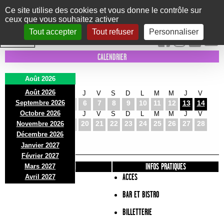
Panneau de gestion des cookies
Ce site utilise des cookies et vous donne le contrôle sur
ceux que vous souhaitez activer
Le Marni
CONCERTS
DANSE/CIRQUE
THÉÂTRE
KIDS
EXPOS
EVENTS
Tout accepter
Tout refuser
Personnaliser
INTRA MUROS
CALENDRIER
Août 2026
Août 2026
S
D
L
M
M
J
V
S
D
L
M
M
J
V
Septembre 2026
1
2
3
4
5
6
7
8
9
10
11
12
13
14
Octobre 2026
S
D
L
M
M
J
V
S
D
L
M
M
J
V
15
16
17
18
19
20
21
22
23
24
25
26
27
28
Novembre 2026
S
D
L
Décembre 2026
29
30
31
Janvier 2027
Février 2027
PRÉSENTATION
INFOS PRATIQUES
Mars 2027
ACCES
Avril 2027
BAR ET BISTRO
BILLETTERIE