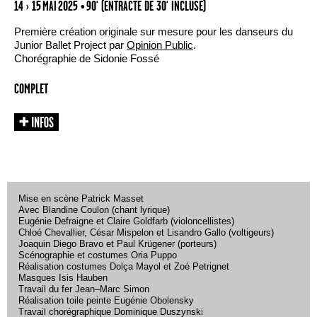
14 › 15 MAI 2025
• 90' (ENTRACTE DE 30' INCLUSE)
Première création originale sur mesure pour les danseurs du
Junior Ballet Project par
Opinion Public
.
Chorégraphie de Sidonie Fossé
COMPLET
Mise en scène Patrick Masset
Avec Blandine Coulon (chant lyrique)
Eugénie Defraigne et Claire Goldfarb (violoncellistes)
Chloé Chevallier, César Mispelon et Lisandro Gallo (voltigeurs)
Joaquin Diego Bravo et Paul Krügener (porteurs)
Scénographie et costumes Oria Puppo
Réalisation costumes Dolça Mayol et Zoé Petrignet
Masques Isis Hauben
Travail du fer Jean–Marc Simon
Réalisation toile peinte Eugénie Obolensky
Travail chorégraphique Dominique Duszynski