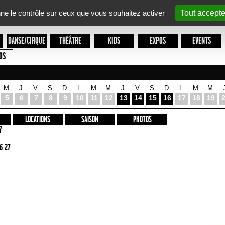
nne le contrôle sur ceux que vous souhaitez activer
Tout accepte
DANSE/CIRQUE
THÉÂTRE
KIDS
EXPOS
EVENTS
OS
M
J
V
S
D
L
M
M
J
V
S
D
L
M
M
5
6
7
8
9
10
11
12
13
14
15
16
17
18
19
LOCATIONS
SAISON
PHOTOS
7
6 27