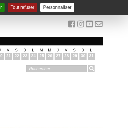
r
Tout refuser
Personnaliser
J
V
S
D
L
M
M
J
V
S
D
L
20
21
22
23
24
25
26
27
28
29
30
31