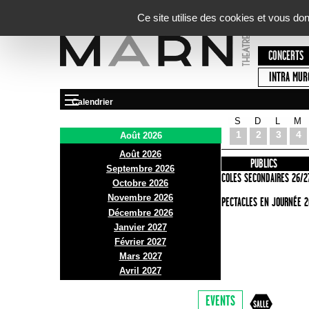
Panneau de gestion des cookies
Ce site utilise des cookies et vous do
CONCERTS
INTRA MUR
Calendrier
S
D
L
M
Le Marni
1
2
3
4
Août 2026
Août 2026
PRÉSENTATION
INFOS PRATIQUES
PUBLICS
Septembre 2026
ACCES
ECOLES SECONDAIRES 26/2
Octobre 2026
Novembre 2026
BAR ET BISTRO
SPECTACLES EN JOURNÉE 2
Décembre 2026
BILLETTERIE
Janvier 2027
Février 2027
Mars 2027
Avril 2027
EVENTS