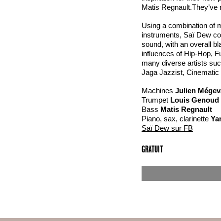
Matis Regnault.They’ve re
Using a combination of m
instruments, Saï Dew con
sound, with an overall b
influences of Hip-Hop, F
many diverse artists suc
Jaga Jazzist, Cinematic
Machines
Julien Mége
Trumpet
Louis Genoud
Bass
Matis Regnault
Piano, sax, clarinette
Ya
Saï Dew sur FB
GRATUIT