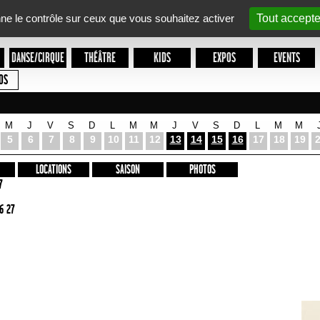
nne le contrôle sur ceux que vous souhaitez activer
Tout accepte
DANSE/CIRQUE
THÉÂTRE
KIDS
EXPOS
EVENTS
OS
M
J
V
S
D
L
M
M
J
V
S
D
L
M
M
5
6
7
8
9
10
11
12
13
14
15
16
17
18
19
LOCATIONS
SAISON
PHOTOS
7
6 27