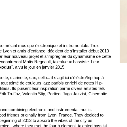
e mêlant musique électronique et instrumentale. Trois
de Lyon et amis d’enfance, décident de s’installer début 2013
er leur nouveau projet et s’imprégner du dynamisme de cette
s rencontreront Matis Regnault, talentueux bassiste. Leur
Exodus
", a vu le jour en janvier 2015.
e, clarinette, sax, cello... il s’agit ici d’éléctro/trip hop à
tout teinté de couleurs jazz parfois enrichi de notes Hip-
s. Ils puisent leur inspiration parmi divers artistes tels
ik Truffaz, Valentin Stip, Portico, Jaga Jazzist, Cinematic
and combining electronic and instrumental music.
ood friends originally from Lyon, France. They decided to
eginning of 2013 to absorb the vibes of the city as
 project, where they met the fourth element, talented bassist