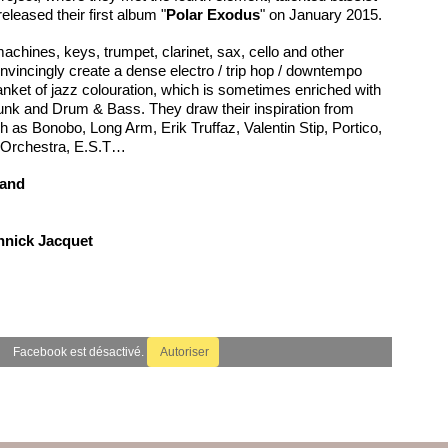
leased their first album "
Polar Exodus
" on January 2015.
achines, keys, trumpet, clarinet, sax, cello and other
vincingly create a dense electro / trip hop / downtempo
lanket of jazz colouration, which is sometimes enriched with
unk and Drum & Bass. They draw their inspiration from
h as Bonobo, Long Arm, Erik Truffaz, Valentin Stip, Portico,
 Orchestra, E.S.T…
vand
nnick Jacquet
Facebook est désactivé.
Autoriser