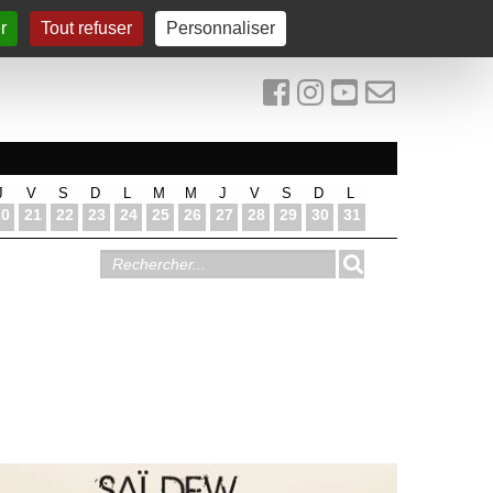
r
Tout refuser
Personnaliser
J
V
S
D
L
M
M
J
V
S
D
L
20
21
22
23
24
25
26
27
28
29
30
31