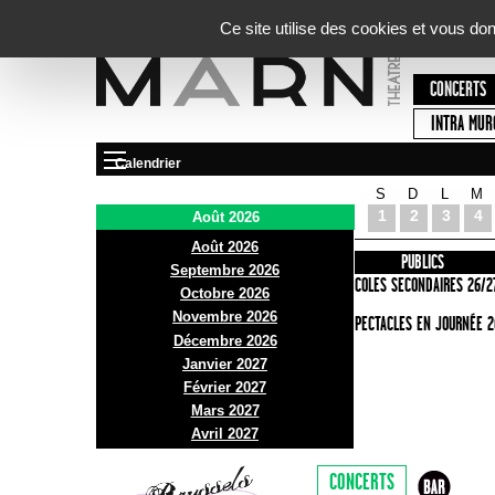
Panneau de gestion des cookies
Ce site utilise des cookies et vous do
CONCERTS
INTRA MUR
Calendrier
S
D
L
M
Le Marni
1
2
3
4
Août 2026
Août 2026
PRÉSENTATION
INFOS PRATIQUES
PUBLICS
Septembre 2026
ACCES
ECOLES SECONDAIRES 26/2
Octobre 2026
Novembre 2026
BAR ET BISTRO
SPECTACLES EN JOURNÉE 2
Décembre 2026
BILLETTERIE
Janvier 2027
Février 2027
Mars 2027
Avril 2027
CONCERTS