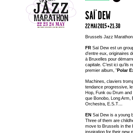
SAÏ DEW
22 MAI 2015 • 21:30
Brussels Jazz Marathon
FR
Saï Dew est un group
d’entre eux, originaires 
à Bruxelles pour démarr
capitale. C’est ici qu’il
premier album, "
Polar 
Machines, claviers trompett
tendance progressive, le 
Hop, Funk ou Drum and Bas
que Bonobo, Long Arm, Er
Orchestra, E.S.T…
EN
Sai Dew is a young b
Three of them are childh
move to Brussels in the b
inspiration for their new