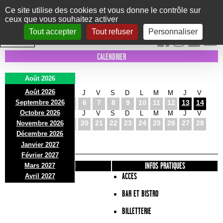
Panneau de gestion des cookies
Ce site utilise des cookies et vous donne le contrôle sur
ceux que vous souhaitez activer
Le Marni
CONCERTS
DANSE/CIRQUE
THÉÂTRE
KIDS
EXPOS
EVENTS
Tout accepter
Tout refuser
Personnaliser
INTRA MUROS
CALENDRIER
Août 2026
Août 2026
S
D
L
M
M
J
V
S
D
L
M
M
J
V
Septembre 2026
1
2
3
4
5
6
7
8
9
10
11
12
13
14
Octobre 2026
S
D
L
M
M
J
V
S
D
L
M
M
J
V
15
16
17
18
19
20
21
22
23
24
25
26
27
28
Novembre 2026
S
D
L
Décembre 2026
29
30
31
Janvier 2027
Février 2027
PRÉSENTATION
INFOS PRATIQUES
Mars 2027
ACCES
Avril 2027
BAR ET BISTRO
BILLETTERIE